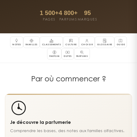
1 500+
4 800+
95
PAGES
PARFUMS
MARQUES
NOTES
FAMILLES
CLASSEMENTS
CULTURE
CHOISIR
GLOSSAIRE
GUIDE
PARFUM
DUPES
PARFUMS
Par où commencer ?
Je découvre la parfumerie
Comprendre les bases, des notes aux familles olfactives.