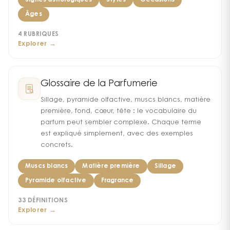
Signes astrologiques
Styles
Occasions
Âges
4
RUBRIQUES
Explorer →
Glossaire de la Parfumerie
Sillage, pyramide olfactive, muscs blancs, matière
première, fond, cœur, tête : le vocabulaire du
parfum peut sembler complexe. Chaque terme
est expliqué simplement, avec des exemples
concrets.
Muscs blancs
Matière première
Sillage
Pyramide olfactive
Fragrance
33
DÉFINITIONS
Explorer →