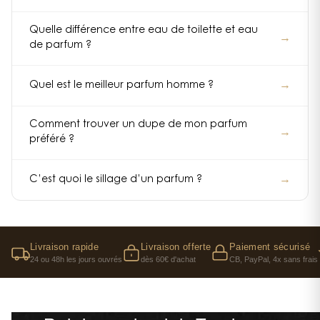
Quelle différence entre eau de toilette et eau
→
de parfum ?
→
Quel est le meilleur parfum homme ?
Comment trouver un dupe de mon parfum
→
préféré ?
→
C’est quoi le sillage d’un parfum ?
Livraison rapide
Livraison offerte
Paiement sécurisé
24 ou 48h les jours ouvrés
dès 60€ d'achat
CB, PayPal, 4x sans frais