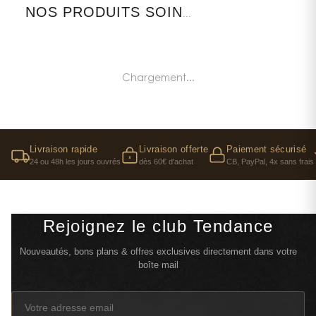
NOS PRODUITS SOIN
...
Chargement...
Livraison rapide
Livraison offerte
Paiement sécurisé
24 ou 48h les jours ouvrés
dès 60€ d'achat
CB, PayPal, 4x sans frais
Rejoignez le club Tendance
Nouveautés, bons plans & offres exclusives directement dans votre
boîte mail