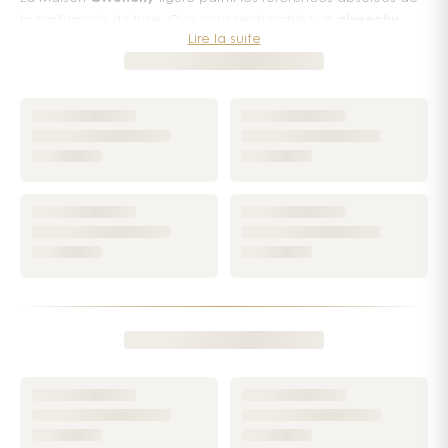
la parfumerie de luxe. Que vous recherchiez un
givenchy
Lire la suite
parfum homme
affirmé et raffiné ou une fragrance féminine
envoûtante, chaque création signe une rencontre unique
entre audace créative et élégance à la française — une
promesse tenue depuis la fondation de la maison par Hubert
de Givenchy en 1952.
Une maison, une vision olfactive
Le
parfum Givenchy
ne se résume pas à un flacon posé sur
une coiffeuse : c'est une présence, une empreinte, un récit.
La maison a toujours su conjuguer l'héritage de la haute
couture avec une vision contemporaine de la beauté. Ses
fragrances portent cette dualité avec une cohérence rare :
chaque note, chaque sillage prolonge l'esprit d'une maison
qui habille le corps autant qu'elle l'entoure de sensations.
Pour les femmes, l'univers
parfum femme Givenchy
s'étend
des grandes classiques aux créations les plus modernes.
Ysatis
demeure une icône intemporelle, à la sensualité
profonde et orientale. Du côté des nouveautés,
Irrésistible