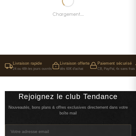
Chargement...
Livraison rapide
Livraison offerte
Paiement sécurisé
24 ou 48h les jours ouvrés
dès 60€ d'achat
CB, PayPal, 4x sans frais
Rejoignez le club Tendance
Nouveautés, bons plans & offres exclusives directement dans votre
boîte mail