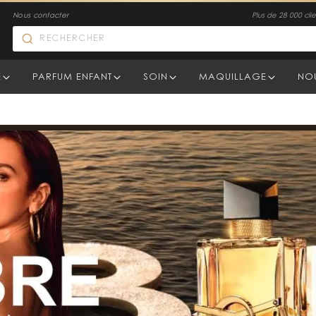
Nous contacter
Plus de 28 000 clien
E
PARFUM ENFANT
SOIN
MAQUILLAGE
NO