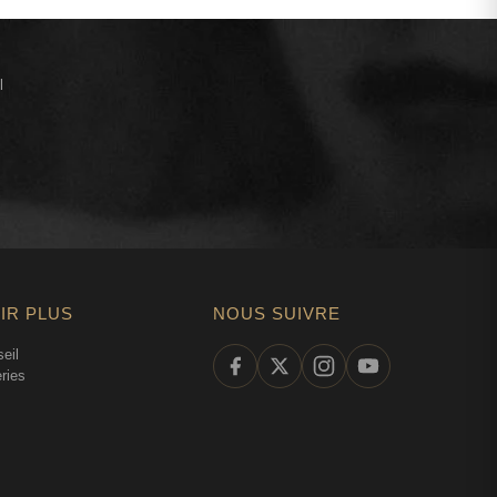
l
IR PLUS
NOUS SUIVRE
eil
ries