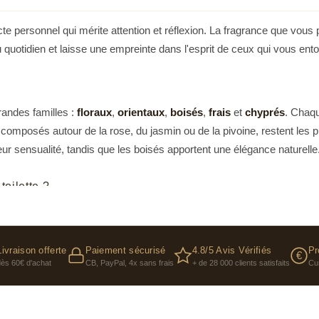
te personnel qui mérite attention et réflexion. La fragrance que vous 
quotidien et laisse une empreinte dans l'esprit de ceux qui vous ento
andes familles :
floraux
,
orientaux
,
boisés
,
frais
et
chyprés
. Chaqu
x, composés autour de la rose, du jasmin ou de la pivoine, restent les 
leur sensualité, tandis que les boisés apportent une élégance naturelle
oilette ?
entielles détermine l'intensité et la tenue du parfum. L'eau de parfum
ournée complète. L'eau de toilette (5-15%), plus légère, convient aux
sons proposent aussi des extraits de parfum ultra-concentrés pour un
Livraison offerte
Paiement sécurisé
4.8/5 Avis Vérifiés
Pr
€
dès 60€ d'achat
CB, PayPal, 4x sans frais
+ de 28 000 clients satisfaits
Cu