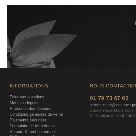
INFORMATIONS
NOUS CONTACTE
Foire aux questions
01 79 73 67 68
Mentions légales
service-client@tendance-p
Protection des données
1 rue Pierre et Marie Curie
Conditions générales de vente
Du Mardi au Samedi, 10h-1
Paiements sécurisés
Formulaire de rétractation
Retours & remboursement