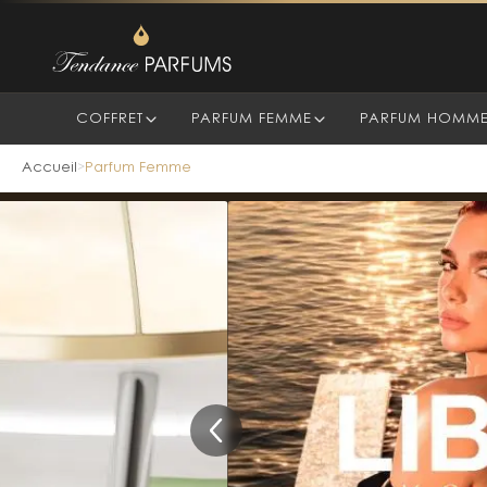
COFFRET
PARFUM FEMME
PARFUM HOMM
Accueil
Parfum Femme
>