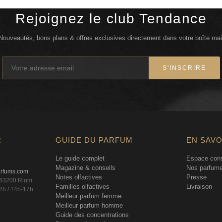
Rejoignez le club Tendance
Nouveautés, bons plans & offres exclusives directement dans votre boîte mai
S'INSCRIRE
R
GUIDE DU PARFUM
EN SAVO
Le guide complet
Espace cons
Magazine & conseils
Nos parfume
arfums.com
Notes olfactives
Presse
, 63200 Riom
Familles olfactives
Livraison
2h / 14h-17h
Meilleur parfum femme
Meilleur parfum homme
Guide des concentrations