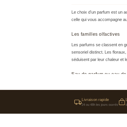
Le choix d'un parfum est un ac
celle qui vous accompagne au 
Les familles olfactives
Les parfums se classent en gr
sensoriel distinct. Les florau
séduisent par leur chaleur et 
Eau de parfum ou eau de t
La concentration en huiles ess
à 8 heures, idéale pour une j
journées d'été. Certaines mai
Livraison rapide
24 ou 48h les jours ouvrés
maximale.