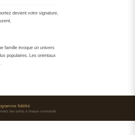
portez devient votre signature,
urent.
e famille évoque un univers
plus populaires. Les orientaux
.
 (15-20%) offre une tenue de 6
 moments décontractés et aux
e expérience olfactive
ogramme fidélité
mulez des points à chaque commande