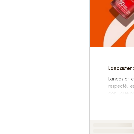
Lancaster 
Lancaster e
respecté, e
conjugue pro
Née au milie
où d'autres
un bronzage
incontournab