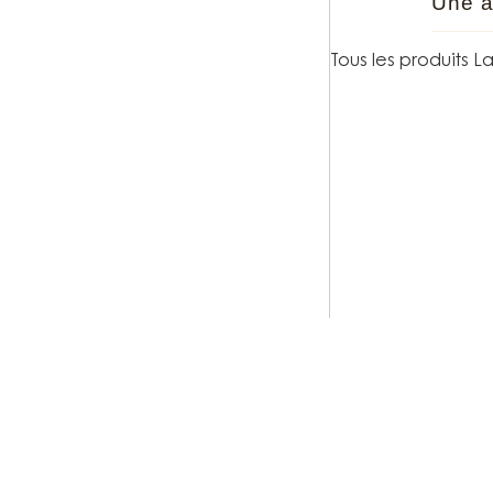
Une a
Tous les produits L
Ce qui r
importe 
juste un
propose 
Les créa
on compr
travaill
nostalgi
Lancaste
cette év
collectio