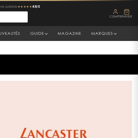
4.8/5
ts satisfaits
★★★★★
COMPTE
PANIER
UVEAUTÉS
GUIDE
MAGAZINE
MARQUES