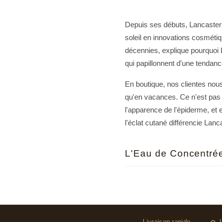
Depuis ses débuts, Lancaster 
soleil en innovations cosméti
décennies, explique pourquoi 
qui papillonnent d'une tendanc
En boutique, nos clientes nous
qu'en vacances. Ce n'est pas 
l'apparence de l'épiderme, et e
l'éclat cutané différencie Lan
L'Eau de Concentrée
Lancée en 1987, l'Eau de Conc
notes de tête associant lavande
adhère immédiatement à cette i
Honnêtement, c'est ce qui fa
Livraison rapide