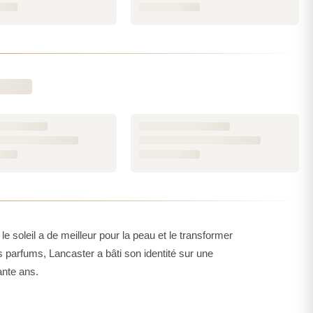
le et résultats visibles. Chaque formule est conçue
, la protéger, révéler son éclat naturel. C'est cette
ires.
ambition : il affine le grain de peau tout en offrant
ent intensifier et prolonger leur bronzage, le
Golden
és de la peau après le soleil. Quant à
Sun Beauty
, il
arer la peau et maximiser l'effet bronzant en toute
riel et performance cosmétique. Les textures sont
n, et les résultats se font sentir dès les premières
solaire assumée, à la fois protectrice et gourmande.
le soleil a de meilleur pour la peau et le transformer
oins Lancaster, proposée par un revendeur agréé
parfums, Lancaster a bâti son identité sur une
tre catalogue, laissez-vous guider par vos envies et
ante ans.
tique de confiance.