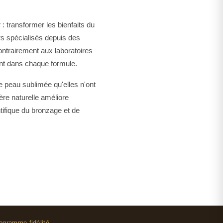
 transformer les bienfaits du
s spécialisés depuis des
ontrairement aux laboratoires
sent dans chaque formule.
e peau sublimée qu'elles n'ont
re naturelle améliore
ntifique du bronzage et de
 controversé aussi. Avec ses
onne indifférent. Soit on
rop marqué, trop typé.
.
ogramme fidélité