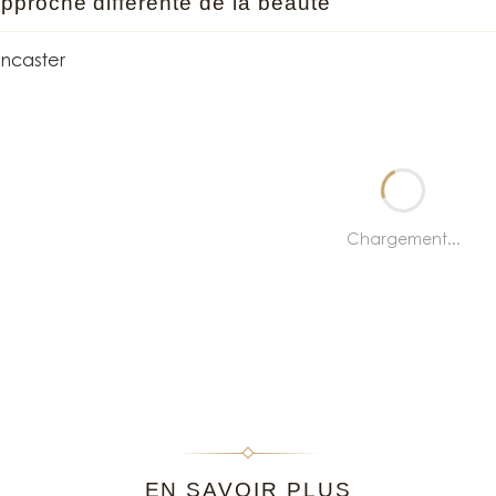
pproche différente de la beauté
ancaster
end Lancaster si particulier dans le paysage parfumerie ? Cette capacit
votre âge ou votre mode de vie. En boutique, on remarque immédiate
 parfum — elles cherchent une signature qui prolonge leur bien-être e
cette marque : transformer l'éphémère plaisir du soleil en routine be
tions Lancaster cultivent cette sensualité solaire si reconnaissable
end tout de suite le parti pris : des accords lavande-coriandre qui
Chargement...
és avec une sophistication qui dépasse largement le souvenir de plage.
e estivale et élégance urbaine.
r s'adresse aux femmes qui assument leur sensualité sans ostentati
idence solaire qui rend la peau plus belle et le sourire plus éclatant. 
n de produits.
EN SAVOIR PLUS