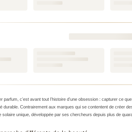
es pensées pour sublimer chaque carnation
ncaster repose sur un équilibre subtil entre protection optima
e aux besoins réels de la peau exposée à la lumière : la nourrir
stante qui distingue Lancaster des cosmétiques solaires ordina
duits les plus plébiscités,
Sun Perfect
incarne parfaitement cette 
on adaptée, pour un teint hâlé et unifié. Pour celles qui souhait
zer
est une référence inégalée, capable de sublimer les tons dor
sa texture légère et sa formule enveloppante, idéale pour prép
s illustrent la capacité de Lancaster à marier plaisir senso
t travaillées, les parfums délicats évoquent l'été et l'évasio
. Porter un soin Lancaster sur sa peau, c'est choisir une routine 
r parfum, c'est avant tout l'histoire d'une obsession : capturer ce que 
nce Parfums, vous retrouvez une sélection soigneuse des s
é durable. Contrairement aux marques qui se contentent de créer des 
vous offrir un service à la hauteur de la marque. Parcourez no
e solaire unique, développée par ses chercheurs depuis plus de quar
 de votre peau avec la sérénité que procure une maison cosmé