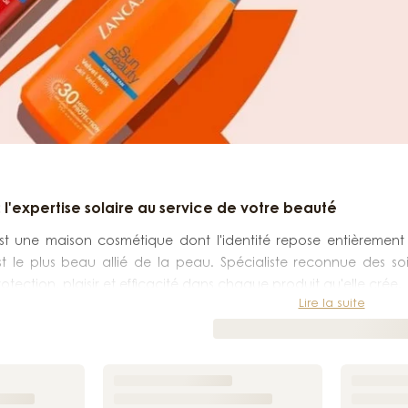
: l'expertise solaire au service de votre beauté
st une maison cosmétique dont l'identité repose entièrement s
st le plus beau allié de la peau. Spécialiste reconnue des so
tection, plaisir et efficacité dans chaque produit qu'elle crée.
Lire la suite
u du XXe siècle, Lancaster a bâti sa réputation sur une approch
 voyaient uniquement un risque, la marque a choisi de voir un
 sain, lumineux et durable. Cette philosophie, cohérente depu
le dans l'univers des soins dédiés au soleil.