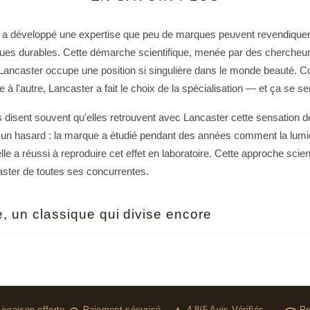
a développé une expertise que peu de marques peuvent revendiquer :
ques durables. Cette démarche scientifique, menée par des chercheur
Lancaster occupe une position si singulière dans le monde beauté. C
e à l'autre, Lancaster a fait le choix de la spécialisation — et ça se 
 disent souvent qu'elles retrouvent avec Lancaster cette sensation d
un hasard : la marque a étudié pendant des années comment la lumiè
lle a réussi à reproduire cet effet en laboratoire. Cette approche scie
caster de toutes ses concurrentes.
, un classique qui divise encore
entrée reste le parfum Lancaster le plus emblématique — et le plus
, coriandre, thym et néroli, cette composition olfactive ne laisse pers
nterprétation solaire de la Méditerranée, soit on trouve l'ensemble t
it son charme : Eau de Concentrée assume complètement son identité
Livraison offerte
Paiement sécurisé
4.8/5 Avis Vérifiés
Pr