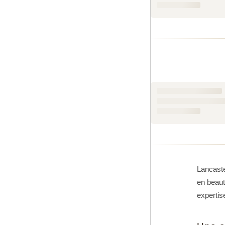
Des formul
L'ADN de La
pour répondr
exigence con
Parmi les pro
une protecti
Tan Maximi
séduit par 
sérénité.
Ces produit
soigneusemen
utilisations
Lancaste
Chez Tenda
en beaut
soucieux de 
expertis
prenez soin