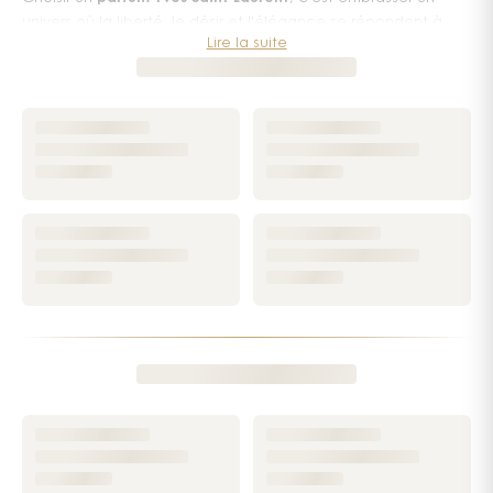
univers où la liberté, le désir et l'élégance se répondent à
Lire la suite
chaque souffle. Que vous recherchiez un
yves saint laurent
parfum femme
solaire et affirmé ou un
parfum YSL
masculin
envoûtant, la maison propose des jus iconiques qui
traversent les tendances sans jamais les suivre.
Une maison de couture devenue icône de la
parfumerie
Née de la vision d'un couturier révolutionnaire, la parfumerie
Yves Saint Laurent
prolonge sur la peau l'esprit de ses
créations : audacieux, sensuels, définitivement modernes.
Chaque flacon porte cette signature graphique
reconnaissable entre mille, et chaque fragrance raconte une
histoire forte, qu'elle soit florale, boisée ou orientale.
Les parfums femme YSL : liberté et sensualité
Les
parfums femme Yves Saint Laurent
célèbrent la femme
libre et plurielle. L'emblématique
Libre
en est l'incarnation
parfaite : une lavande française lumineuse mariée à une fleur