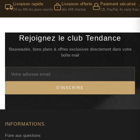
Livraison rapide
Livraison offerte
Paiement sécurisé
24 ou 48h les jours ouvrés
dès 60€ d'achat
CB, PayPal, 4x sans frais
Rejoignez le club Tendance
Nouveautés, bons plans & offres exclusives directement dans votre
boîte mail
S'INSCRIRE
INFORMATIONS
Foire aux questions