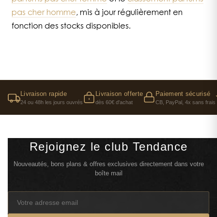
pas cher homme
, mis à jour régulièrement en
fonction des stocks disponibles.
Livraison rapide
Livraison offerte
Paiement sécurisé
24 ou 48h les jours ouvrés
dès 60€ d'achat
CB, PayPal, 4x sans frais
Rejoignez le club Tendance
Nouveautés, bons plans & offres exclusives directement dans votre
boîte mail