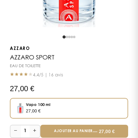
AZZARO
AZZARO SPORT
EAU DE TOILETTE
4.4
/5 |
16 avis
27,00
€
Vapo 100 ml
27,00
€
−
+
—
27,00
€
1
AJOUTER AU PANIER