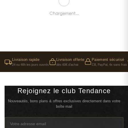
Chargement...
Livraison rapide
Livraison offerte
Paiement sécurisé
24 ou 48h les jours ouvrés
dès 60€ d'achat
CB, PayPal, 4x sans frais
Rejoignez le club Tendance
Nouveautés, bons plans & offres exclusives directement dans votre
boîte mail