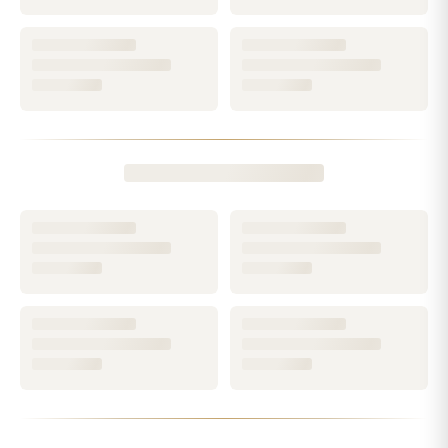
imposée dans l'univers des instruments d'écriture d'exception.
Ses stylos, devenus de véritables objets de désir, ont forgé
une réputation mondiale fondée sur la précision, la qualité
des matières et le souci du détail. Ces valeurs fondatrices —
artisanat, excellence, caractère intemporel — se retrouvent
aujourd'hui intactes dans chacun de ses flacons.
Des parfums qui racontent une vision du monde
Lorsque Montblanc a investi le territoire de la parfumerie, la
maison a su transposer son ADN avec intelligence. Les
collections sont pensées comme des récits : celui de
l'explorateur curieux du monde, du gentleman discret ou de
l'homme qui assume sa part d'ombre et de lumière. Chaque
fragrance est une invitation à incarner une certaine idée du
style masculin, sans ostentation.
Parmi les incontournables,
Explorer
s'est rapidement imposé
comme une référence boisée-aromatique évoquant les
grands espaces et l'esprit d'aventure. Son prolongement,
Explorer Extrême
, pousse l'intensité un cran plus loin pour