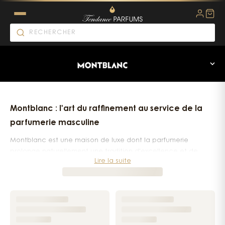
Parfums Montblanc
Montblanc : l'art du raffinement au service de la
parfumerie masculine
Montblanc est une maison de luxe dont la parfumerie
prolonge naturellement une tradition d'excellence et de
Lire la suite
savoir-faire. Ses fragrances s'adressent à l'homme moderne, à
la fois élégant et aventurier, et se distinguent par des
compositions soignées qui allient générosité et
sophistication. C'est cette cohérence entre héritage et
contemporanéité qui fait la force olfactive de la marque.
Née au début du XXe siècle, Montblanc s'est d'abord