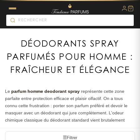
DÉODORANTS SPRAY
PARFUMÉS POUR HOMME :
FRAÎCHEUR ET ÉLÉGANCE
Le
parfum homme deodorant spray
représente cette zone
parfaite entre protection efficace et plaisir olfactif. On a tous
connu cette frustration : porter son parfum préféré et devoir le
masquer avec un déodorant qui jure complètement. L'odeur
chimique classique du déodorant standard vient brutalement
couper les notes de tête soigneusement composées de votre
fragrance. C'est comme porter un costume sur mesure avec des
☰
Filtrer