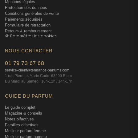
Mentions légales
fragrance fraîche et reconnaissable, son design
Protection des données
pratique et sa protection longue durée en font un
Conditions générales de vente
Paiements sécurisés
essentiel de la routine masculine. Il représente
Formulaire de rétractation
parfaitement l’état d’esprit Hugo : audace, modernité
Retours & remboursement
et liberté.
🍪 Paramétrer les cookies
Plus qu’un simple déodorant, il devient un geste de
NOUS CONTACTER
style, un outil d’expression personnelle et un véritable
rituel de fraîcheur. Avec lui, commencer la journée
01 79 73 67 68
devient un moment sensoriel qui donne le ton d’une
service-client@tendance-parfums.com
attitude sûre et décontractée.
1 rue Pierre et Marie Curie, 63200 Riom
Du Mardi au Samedi, 10h-12h / 14h-17h
GUIDE DU PARFUM
Le guide complet
Magazine & conseils
Notes olfactives
Familles olfactives
Meilleur parfum femme
Meilleur parfum homme