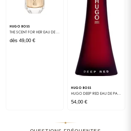
conviction. Pour ceux qui souhaitent allier originalité
et élégance, ce parfum reste une valeur sûre,
intemporelle et captivante.
HUGO BOSS
THE SCENT FOR HER
EAU DE PARFUM
dès 49,00 €
HUGO BOSS
HUGO DEEP RED
EAU DE PARFUM
54,00 €