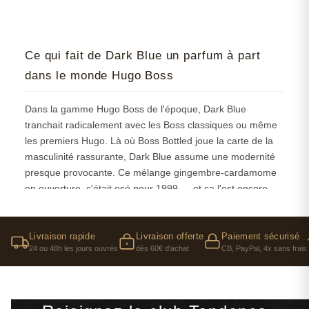
Ce qui fait de Dark Blue un parfum à part
dans le monde Hugo Boss
Dans la gamme Hugo Boss de l'époque, Dark Blue
tranchait radicalement avec les Boss classiques ou même
les premiers Hugo. Là où Boss Bottled joue la carte de la
masculinité rassurante, Dark Blue assume une modernité
presque provocante. Ce mélange gingembre-cardamome
en ouverture, c'était osé pour 1999 — et ça l'est encore
aujourd'hui. On sent que les parfumeurs Alain Astori et
Beatrice Piquet voulaient bousculer l'image de la marque,
créer quelque chose qui colle à cette fin de siècle
Livraison rapide
Livraison offerte
Paiement sécurisé
24 ou 48h les jours ouvrés
dès 60€ d'achat
CB, PayPal, 4x sans frais
électrique.
Cette audace se retrouve jusque dans le flacon, inspiré
d'un shaker de barman. Hugo Boss assumait alors