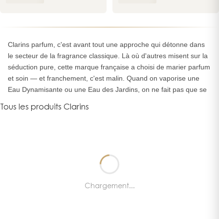
et
des
eaux
aromatiques
Clarins parfum, c'est avant tout une approche qui détonne dans
cultes.
le secteur de la fragrance classique. Là où d'autres misent sur la
Tous
séduction pure, cette marque française a choisi de marier parfum
nos
et soin — et franchement, c'est malin. Quand on vaporise une
produits
Eau Dynamisante ou une Eau des Jardins, on ne fait pas que se
Clarins
parfumer, on nourrit sa peau. Après douze ans à conseiller en
sont
Tous les produits Clarins
boutique, je peux vous dire que c'est exactement ce qui fait la
100
différence Clarins.
%
officiels
,
expédiés
Une vision du parfum qui soigne autant qu'elle
sous
séduit
48
h
Chargement...
et
Ce qui frappe chez
Clarins parfum
, c'est cette obsession des
éligibles
extraits botaniques. Pas juste pour faire joli sur l'étiquette — pour
au
leurs vraies vertus. L'Eau Extraordinaire affiche fièrement ses