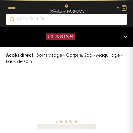
Clarins parfum : entre soin e
‹
Accès direct :
Soins visage
-
Corps & Spa
-
Maquillage
-
Eaux de soin
Clarins
:
l’efficacité
des
plantes,
l’expertise
institut
Lire la suite
Créée