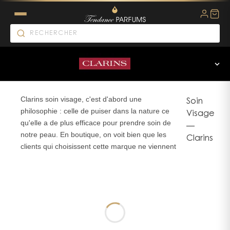
Clarins soin visage, c'est d'abord une
Soin
philosophie : celle de puiser dans la nature ce
Visage
qu'elle a de plus efficace pour prendre soin de
—
notre peau. En boutique, on voit bien que les
Clarins
clients qui choisissent cette marque ne viennent
pas par hasard — ils savent qu'ils investissent
dans une expertise française qui dure depuis
1954. Entre les huiles rééquilibrantes aux
extraits d'orchidée bleue ou de santal, les
démaquillants ultra-doux aux extraits de
gentiane des Alpes, et les soins multi-intensifs,
la gamme couvre tous les besoins avec cette