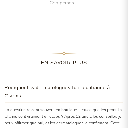
Chargement...
signature végétale si reconnaissable.
Une approche sur-mesure qui
change la donne
Ce qui frappe quand on conseille du Clarins,
c'est la cohérence de la gamme. Que vous ayez
25 ans avec une peau mixte ou 60 ans avec des
EN SAVOIR PLUS
préoccupations anti-âge, il y a toujours une
réponse adaptée. Le Baume Beauté Éclair fait
des miracles pour un effet tenseur immédiat
(parfait avant un événement important), tandis
Pourquoi les dermatologues font confiance à
que le Supra-Sérum Haute Exigence répond
Clarins
aux attentes des peaux matures qui ne
transigent plus sur l'efficacité. On remarque
La question revient souvent en boutique : est-ce que les produits
aussi que beaucoup de clientes commencent
Clarins sont vraiment efficaces ? Après 12 ans à les conseiller, je
par un produit et finissent par adopter toute une
peux affirmer que oui, et les dermatologues le confirment. Cette
routine — c'est révélateur de la confiance que