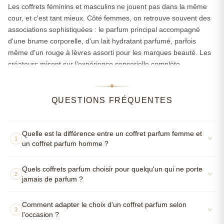
adopter toute la gamme après avoir testé le coffret.
Les coffrets féminins et masculins ne jouent pas dans la même
cour, et c'est tant mieux. Côté femmes, on retrouve souvent des
Armani, Azzaro, Burberry, Cartier, Givenchy, Lancôme... Ces
associations sophistiquées : le parfum principal accompagné
noms parlent d'eux-mêmes, mais ce qui compte vraiment, c'est
d'une brume corporelle, d'un lait hydratant parfumé, parfois
de tomber sur LE coffret qui correspond exactement à la
même d'un rouge à lèvres assorti pour les marques beauté. Les
personne qui va le recevoir. Et ça, c'est tout un art — qu'on
créateurs misent sur l'expérience sensorielle complète —
maîtrise plutôt bien après toutes ces années passées à décrypter
Lancôme excelle dans cet exercice avec ses coffrets La Vie Est
les goûts de chacun.
Belle, tout comme Chloé qui propose régulièrement des duos
parfum-lait corps particulièrement réussis.
QUESTIONS FRÉQUENTES
Du côté masculin, l'approche est plus directe mais tout aussi
travaillée. Les coffrets Hugo Boss ou Calvin Klein intègrent
Quelle est la différence entre un coffret parfum femme et
1
souvent un gel douche et un déodorant — l'idée étant de
un coffret parfum homme ?
prolonger la fragrance tout au long de la journée. Cartier ou
Hermès misent plutôt sur l'élégance du packaging et la qualité
Quels coffrets parfum choisir pour quelqu'un qui ne porte
2
des contenants, avec parfois une miniature voyage qui change
jamais de parfum ?
tout pour les grands voyageurs. Ce qui marche à tous les coups
en coffret homme ? Les associations parfum-gel douche des
Comment adapter le choix d'un coffret parfum selon
fragrances boisées ou fraîches — on a rarement eu de retour
3
l'occasion ?
négatif sur ce type de combo.