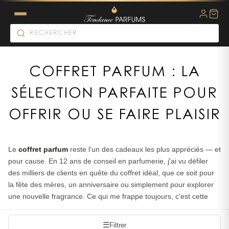
COFFRET PARFUM : LA
SÉLECTION PARFAITE POUR
OFFRIR OU SE FAIRE PLAISIR
Le
coffret parfum
reste l'un des cadeaux les plus appréciés — et
pour cause. En 12 ans de conseil en parfumerie, j'ai vu défiler
des milliers de clients en quête du coffret idéal, que ce soit pour
la fête des mères, un anniversaire ou simplement pour explorer
une nouvelle fragrance. Ce qui me frappe toujours, c'est cette
petite étincelle dans les yeux quand on ouvre un beau coffret :
l'effet surprise fonctionne à tous les coups.
☰
Filtrer