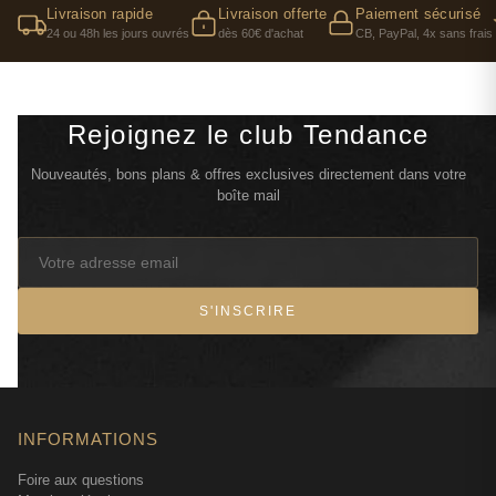
Livraison rapide
Livraison offerte
Paiement sécurisé
24 ou 48h les jours ouvrés
dès 60€ d'achat
CB, PayPal, 4x sans frais
Rejoignez le club Tendance
Nouveautés, bons plans & offres exclusives directement dans votre
boîte mail
S'INSCRIRE
INFORMATIONS
Foire aux questions