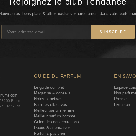
Rejoignez le club Tendance
Nouveautés, bons plans & offres exclusives directement dans votre boîte mai
S'INSCRIRE
R
GUIDE DU PARFUM
EN SAVO
Le guide complet
Espace cons
Magazine & conseils
Nos parfume
arfums.com
Notes olfactives
Presse
, 63200 Riom
Familles olfactives
Livraison
2h / 14h-17h
Meilleur parfum femme
Meilleur parfum homme
Guide des concentrations
Dupes & alternatives
Parfums pas cher