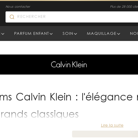
Nous contacter
Plus de 28 000 clien
E
PARFUM ENFANT
SOIN
MAQUILLAGE
NO
ms Calvin Klein : l'élégance
rands classiques
Lire la suite
w York en 1968, la maison Calvin Klein a imposé un style deve
cette philosophie depuis le début des années 1980 — des fragra