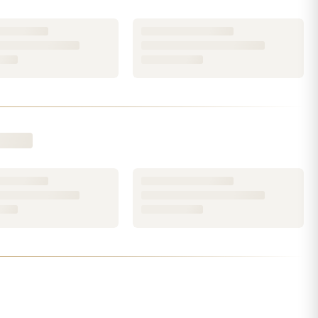
 », résumait le créateur. C'est exactement ce que l'on
tement unisexe, frais et hespéridé, il devient un
ait du « no gender » une marque de fabrique avec
its au quotidien.
ernity for Men
(fougère aromatique),
Obsession for
scape. Des compositions franches et élégantes, qui
e
.
our florale née en 1988 et sans cesse réinterprétée ;
 fraîcheur florale de Sheer Beauty. Romantiques ou
rez
tous les parfums Calvin Klein pour femme
.