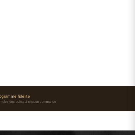
 des valeurs sûres. Pour une signature sensuelle et
, Eternity reste la référence. Tous sont disponibles
s et à prix réduit sur Tendance Parfums.
ogramme fidélité
mulez des points à chaque commande