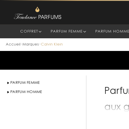
COFFRET
PARFUM FEMME
PARFUM HOMM
Parfums Calvin Klein
Accueil
Marques
Calvin Klein
>
>
PARFUM FEMME
Parfu
PARFUM HOMME
aux g
Fondée à Ne
prolongent 