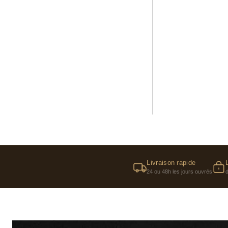
Comment ch
Pour une fr
chaude, on s
en eau de t
Livraison rapide
24 ou 48h les jours ouvrés