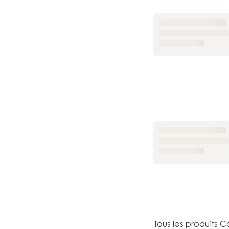
à leur époqu
retrouve fla
CK One et 
En 1994,
C
phénomène m
CK Be
, CK A
Les parfum
Côté masculi
Men
(orient
traversent 
Les parfum
Pour elles, 
Euphoria
, o
sensuels, c
Tous les produits Ca