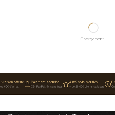
oisir son parfum Calvin Klein ?
aîcheur unisexe du quotidien, CK One, CK Be ou CK Everyone sont
e tourne vers Obsession ou Euphoria. Pour un floral romantique
oilette ou eau de parfum, en plusieurs contenances, authentique
Chargement...
Livraison offerte
Paiement sécurisé
4.8/5 Avis Vérifiés
Pr
€
dès 60€ d'achat
CB, PayPal, 4x sans frais
+ de 28 000 clients satisfaits
Cu