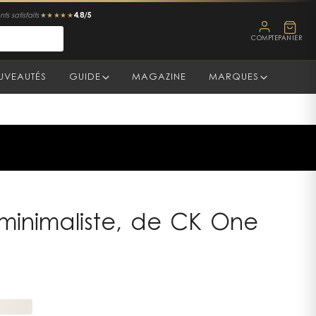
4.8/5
ts satisfaits
★★★★★
COMPTE
PANIER
UVEAUTÉS
GUIDE
MAGAZINE
MARQUES
 minimaliste, de CK One
nu sa signature : pur, sobre, moderne. Ses parfums
nces épurées, faciles à porter, pensées pour coller