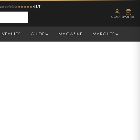
4.8/5
ts satisfaits
★★★★★
COMPTE
PANIER
UVEAUTÉS
GUIDE
MAGAZINE
MARQUES