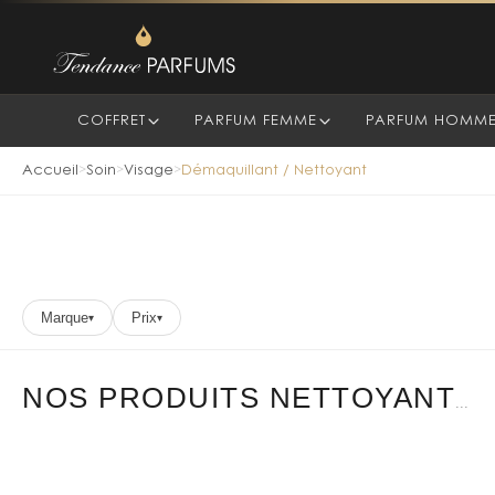
COFFRET
PARFUM FEMME
PARFUM HOMM
Accueil
Soin
Visage
Démaquillant / Nettoyant
>
>
>
Marque
Prix
▾
▾
NOS PRODUITS NETTOYANT
...