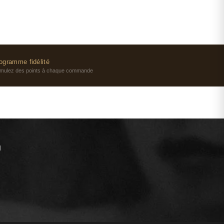
ogramme fidélité
mulez des points à chaque commande
l