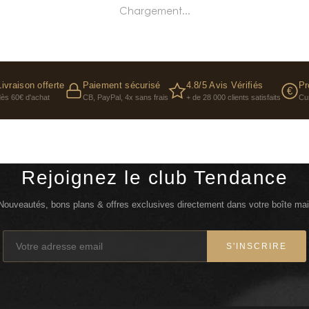
Chargement...
Livraison offerte
Paiement sécurisé
4.8/5 Avis Vérifiés
Pr
€
dès 60€ d'achat
CB, PayPal, 4x sans frais
+ de 28 000 clients satisfaits
Cu
Rejoignez le club Tendance
Nouveautés, bons plans & offres exclusives directement dans votre boîte mai
S'INSCRIRE