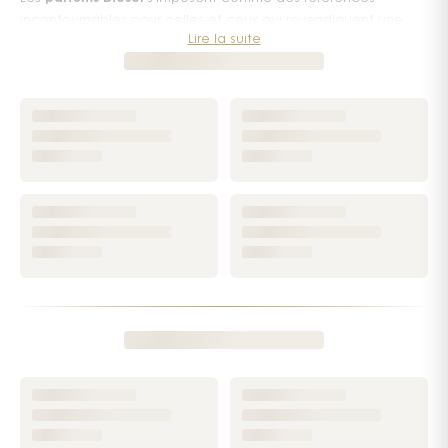
incontournables pour celles et ceux qui revendiquent une
Lire la suite
identité olfactive forte. Que vous recherchiez un
parfum
Diesel femme
envoûtant ou un
parfum Diesel homme
à la
présence affirmée, la maison italienne propose une
collection cohérente, audacieuse et immédiatement
reconnaissable.
Née dans l'univers du denim et du prêt-à-porter, Diesel a su
transposer son ADN anticonformiste dans la parfumerie avec
une conviction remarquable. Refuser les codes établis,
cultiver l'intensité, s'adresser à une génération qui assume
pleinement son identité : telle est la philosophie qui guide
chaque création. Diesel ne suit pas les tendances — elle les
devance.
Les parfums Diesel pour homme : audace et
caractère
Du côté masculin, la maison a bâti plusieurs piliers devenus
cultes. La collection
Only the Brave
est sans doute
l'emblème de cette démarche : son flacon en forme de