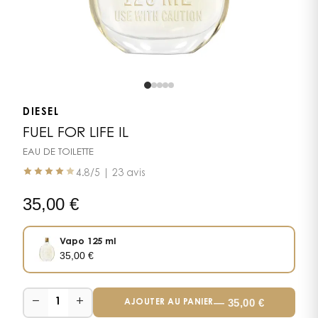
DIESEL
FUEL FOR LIFE IL
EAU DE TOILETTE
4.8
/5 |
23 avis
35,00
€
Vapo 125 ml
35,00
€
−
+
—
35,00
€
1
AJOUTER AU PANIER