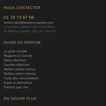
Il offre ce juste équilibre : assez frais pour les beaux jours,
NOUS CONTACTER
assez structuré pour ne pas disparaître en automne. C'est
exactement ce qu'il fallait à l'époque pour renouveler un
01 79 73 67 68
segment qui tournait un peu en rond.
service-client@tendance-parfums.com
1 rue Pierre et Marie Curie, 63200 Riom
Du Mardi au Samedi, 10h-12h / 14h-17h
Le profil de celui qui porte Fuel for Life Il
GUIDE DU PARFUM
En douze ans de conseil, j'ai remarqué que Fuel for Life Il
attire un profil particulier. Ce ne sont pas forcément les plus
Le guide complet
Magazine & conseils
jeunes — contrairement à ce qu'on pourrait croire avec
Notes olfactives
une marque comme Diesel. C'est plutôt l'homme de 25-40
Familles olfactives
ans qui a déjà testé pas mal de choses et qui cherche
Meilleur parfum femme
quelque chose d'un peu différent sans être trop décalé
Meilleur parfum homme
pour autant. Celui qui assume de sentir l'anis étoilé un
Guide des concentrations
Dupes & alternatives
matin de semaine, quoi.
Parfums pas cher
Les retours qu'on a en boutique sont assez unanimes sur
un point : c'est un parfum qui fait réagir. Pas dans le sens
EN SAVOIR PLUS
«ça sent trop fort», mais dans le sens «c'est quoi ton