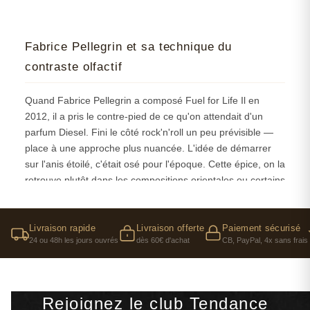
Fabrice Pellegrin et sa technique du
contraste olfactif
Quand Fabrice Pellegrin a composé Fuel for Life Il en
2012, il a pris le contre-pied de ce qu'on attendait d'un
parfum Diesel. Fini le côté rock'n'roll un peu prévisible —
place à une approche plus nuancée. L'idée de démarrer
sur l'anis étoilé, c'était osé pour l'époque. Cette épice, on la
retrouve plutôt dans les compositions orientales ou certains
parfums de niche, pas forcément dans une eau de toilette
grand public.
Livraison rapide
Livraison offerte
Paiement sécurisé
Le parfumeur a construit sa pyramide comme un
24 ou 48h les jours ouvrés
dès 60€ d'achat
CB, PayPal, 4x sans frais
crescendo inversé : maximum d'intensité en tête avec cette
ouverture anisée-citronnée qui claque, puis une évolution
vers quelque chose de plus apaisé avec la lavande, pour
Rejoignez le club Tendance
finir sur cette base vétiver-héliotrope qui murmure plus