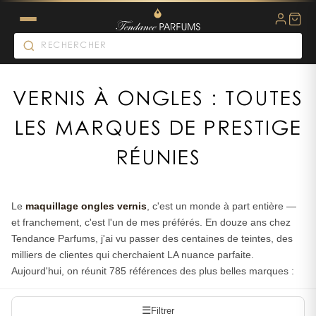
VERNIS À ONGLES : TOUTES
LES MARQUES DE PRESTIGE
RÉUNIES
Le
maquillage ongles vernis
, c'est un monde à part entière —
et franchement, c'est l'un de mes préférés. En douze ans chez
Tendance Parfums, j'ai vu passer des centaines de teintes, des
milliers de clientes qui cherchaient LA nuance parfaite.
Aujourd'hui, on réunit 785 références des plus belles marques :
Chanel, Dior, YSL, Guerlain, Lancôme... De quoi satisfaire toutes
les envies, du rouge iconique au nude parfait, en passant par ces
☰
Filtrer