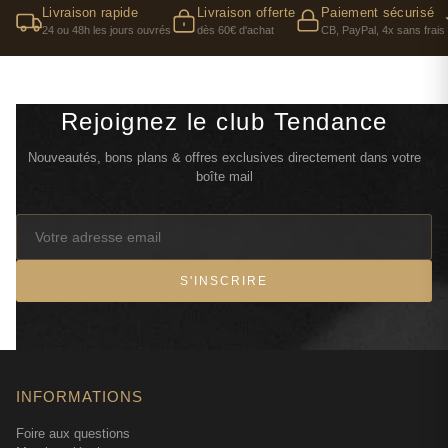
Livraison rapide
Livraison offerte
Paiement sécurisé
24 ou 48h les jours ouvrés
dès 60€ d'achat
CB, PayPal, 4x sans frais
Rejoignez le club Tendance
Nouveautés, bons plans & offres exclusives directement dans votre
boîte mail
S'INSCRIRE
INFORMATIONS
Foire aux questions