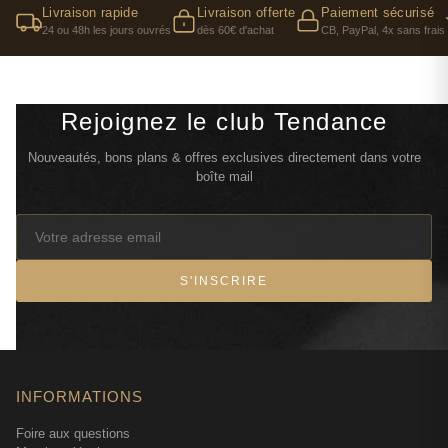
Livraison rapide
Livraison offerte
Paiement sécurisé
24 ou 48h les jours ouvrés
dès 60€ d'achat
CB, PayPal, 4x sans frais
Rejoignez le club Tendance
Nouveautés, bons plans & offres exclusives directement dans votre
boîte mail
S'INSCRIRE
INFORMATIONS
Foire aux questions