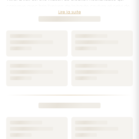
conjugue avec brio l'univers de la haute couture et celui de
Lire la suite
la parfumerie. Son ADN olfactif repose sur une dualité
assumée : la douceur et l'explosion, la féminité et la
puissance, la poésie et la provocation. Chaque fragrance
porte une signature forte, immédiatement reconnaissable.
Née de la rencontre entre Viktor Horsting et Rolf Snoeren, la
maison s'est imposée dans la mode avant de faire une
entrée remarquée en parfumerie. Dès ses débuts dans ce
domaine, le duo a affirmé une vision claire : le parfum n'est
pas un simple accessoire, c'est une émotion à part entière,
une invitation au rêve. Cette philosophie, exprimée dès la
création de leur première fragrance, n'a jamais été
abandonnée.
Des fragrances iconiques pour elle et pour lui
C'est avec
Flowerbomb
que Viktor & Rolf conquiert le cœur
des femmes du monde entier. Floral et généreux, ce parfum
déploie un bouquet puissant et enveloppant qui fait de lui
une référence incontournable. Dans ce même esprit de