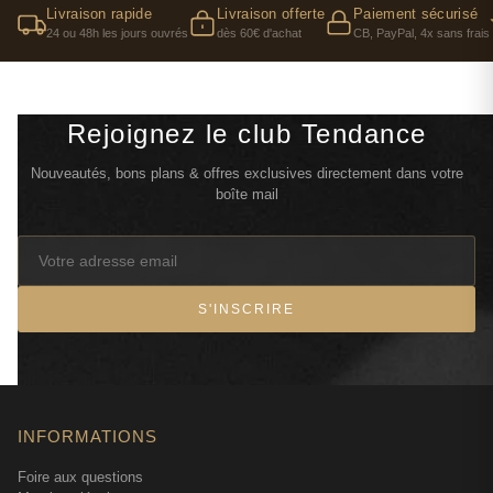
Livraison rapide
Livraison offerte
Paiement sécurisé
24 ou 48h les jours ouvrés
dès 60€ d'achat
CB, PayPal, 4x sans frais
Rejoignez le club Tendance
Nouveautés, bons plans & offres exclusives directement dans votre
boîte mail
S'INSCRIRE
INFORMATIONS
Foire aux questions