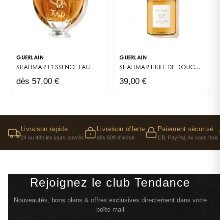
GUERLAIN
GUERLAIN
SHALIMAR L'ESSENCE
EAU DE PARFUM INTENSE
SHALIMAR HUILE DE DOUCHE
HUIL
dès 57,00 €
39,00 €
Livraison rapide
Livraison offerte
Paiement sécurisé
24 ou 48h les jours ouvrés
dès 60€ d'achat
CB, PayPal, 4x sans frais
Rejoignez le club Tendance
Nouveautés, bons plans & offres exclusives directement dans votre
boîte mail