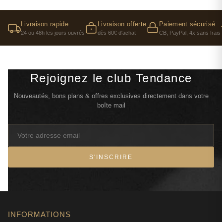
Livraison rapide
Livraison offerte
Paiement sécurisé
24 ou 48h les jours ouvrés
dès 60€ d'achat
CB, PayPal, 4x sans frais
Rejoignez le club Tendance
Nouveautés, bons plans & offres exclusives directement dans votre
boîte mail
S'INSCRIRE
INFORMATIONS