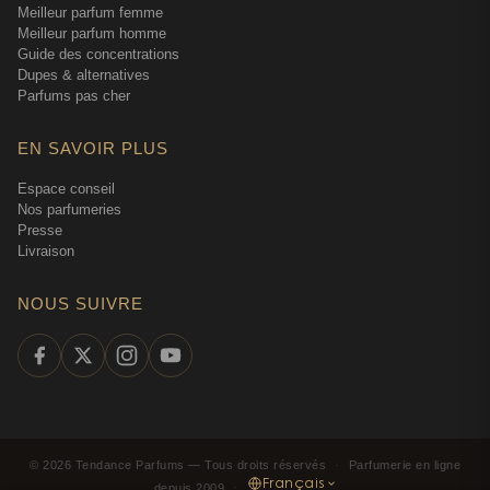
Meilleur parfum femme
Meilleur parfum homme
Guide des concentrations
Dupes & alternatives
Parfums pas cher
EN SAVOIR PLUS
Espace conseil
Nos parfumeries
Presse
Livraison
NOUS SUIVRE
©
2026
Tendance Parfums —
Tous droits réservés
·
Parfumerie en ligne
Français
depuis 2009
·