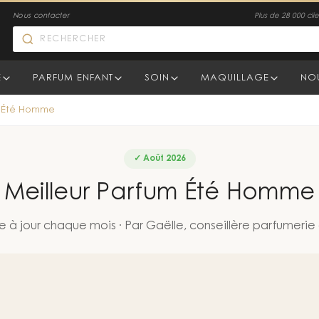
Nous contacter
Plus de 28 000 clien
E
PARFUM ENFANT
SOIN
MAQUILLAGE
NO
m Été Homme
✓
Août
2026
Meilleur Parfum Été Homme
e à jour chaque mois · Par Gaëlle, conseillère parfumerie