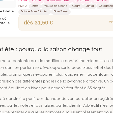
CŒUR
Jasmin
Mousse de Chêne
Cyclamen
Coriandre
veulent quelque chose de discret et frais pour le b
FOND
Musc
Mousse de Chêne
Cèdre
Santal
Cardamo
transports en commun en pleine chaleur — il ne dé
e Toilette
Bois de Rose Brésilien
Fève Tonka
ridé
dès 31,50 €
Vo
atique
t été : pourquoi la saison change tout
le ne se contente pas de modifier le confort thermique — elle
on dont un parfum se développe sur la peau. Sous l'effet des
cules aromatiques s'évaporent plus rapidement, accentuant la
gression des différentes phases de la pyramide olfactive. Un 
ent équilibré en hiver, peut devenir étouffant à 35 degrés.
té construit à partir des données de ventes réelles enregistr
 par les notes et avis laissés par les clients. L'objectif n'est 
mais de refléter ce que les hommes choisissent réellement pour