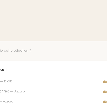
e cette sélection ?
'œil
dè
—
DIOR
dè
anted
—
Azzaro
dè
—
Azzaro