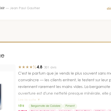
dè
ixir
—
Jean Paul Gaultier
ge
★★★★½
4.8
·
301
avis
C'est le parfum que je vends le plus souvent sans 
convaincre — les clients entrent, le testent sur leur 
reviennent rarement les mains vides. La bergamot
ouverture est d'une netteté presque minérale, elle
Lire la suite ▼
immédiatement un cadre : grand air, espace, lumiè
TÊTE
Bergamote de Calabre
Piment
Sichuan prend le relais sans agressivité, il donne c