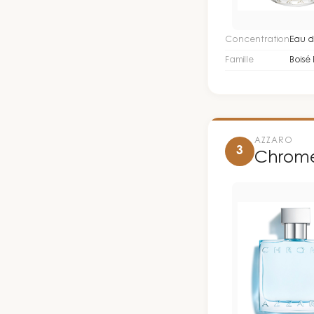
Concentration
Eau d
Famille
Boisé
AZZARO
3
Chrom