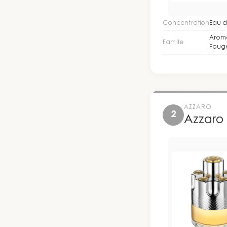
Concentration
Eau d
Arom
Famille
Foug
AZZARO
2
Azzaro