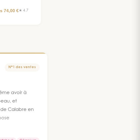
s 74,00 €
★ 4.7
N°1 des ventes
même avoir à
peau, et
e de Calabre en
 pose
re. Le poivre de
e léger picotement