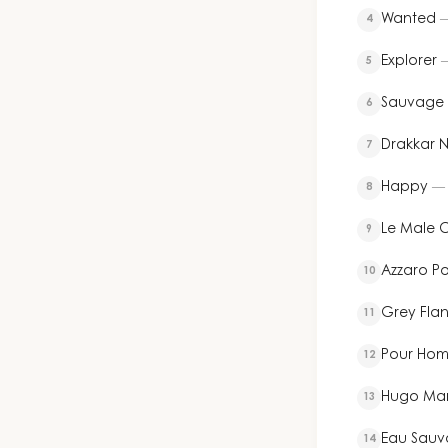
Wanted
4
Explorer
5
Sauvage E
6
Drakkar N
7
Happy
8
Le Male C
9
Azzaro P
10
Grey Flan
11
Pour Ho
12
Hugo Ma
13
Eau Sau
14