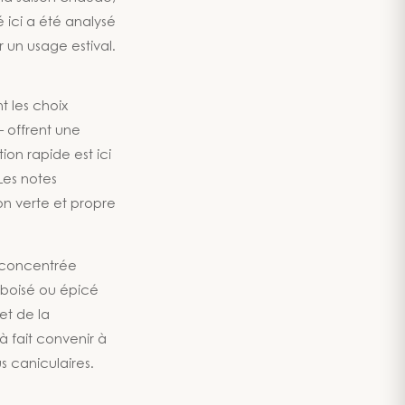
ici a été analysé
 un usage estival.
t les choix
 offrent une
on rapide est ici
 Les notes
n verte et propre
e concentrée
 boisé ou épicé
et de la
à fait convenir à
s caniculaires.