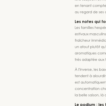
en tenant compte 
au regard de ses c
Les notes qui f
Les familles hesp
estivaux masculin
fraîcheur immédiat
un atout plutôt qu
aromatiques comme
très adaptée aux 
À l'inverse, les b
tendent à alourdi
est automatiqueme
concentration choi
la belle saison, l
Le podium : les