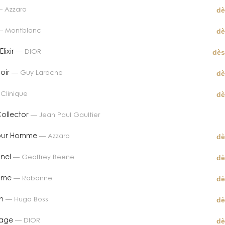
dè
—
Azzaro
dè
—
Montblanc
dès
lixir
—
DIOR
dè
oir
—
Guy Laroche
dè
—
Clinique
ollector
—
Jean Paul Gaultier
dè
our Homme
—
Azzaro
dè
nel
—
Geoffrey Beene
dè
mme
—
Rabanne
dè
n
—
Hugo Boss
dè
vage
—
DIOR