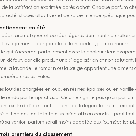
de la satisfaction exprimée après achat. Chaque parfum cité 
aractéristiques olfactives et de sa pertinence spécifique pour
onctionnent en été
éridées, aromatiques et boisées légères dominent naturellemen
s. Les agrumes — bergamote, citron, cédrat, pamplemousse —
e qui s'accorde parfaitement avec la chaleur ; leur évaporati
'un défaut, car elle produit une sillage aérien et non saturant.
 la lavande, le romarin ou la sauge apportent une dimensio
températures estivales.
ases lourdes chargées en oud, en résines épaisses ou en vanill
r le rendu par temps chaud. Cela ne signifie pas qu'un parfum
nt exclu de l'été : tout dépend de la légèreté du traitement 
sie. Une eau de toilette d'un oriental bien construit peut tout 
à où sa version parfum serait moins adaptée aux journées les plu
 trois premiers du classement