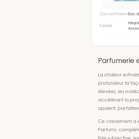
Concentration
Eau d
Hespé
Famille
Arom
Parfumerie e
La chaleur estiva
profondeur la faç
élevées, les molé
accélérant la pro
opulent, parfaitem
Ce classement a é
Parfums, complétées
liste subjective, 