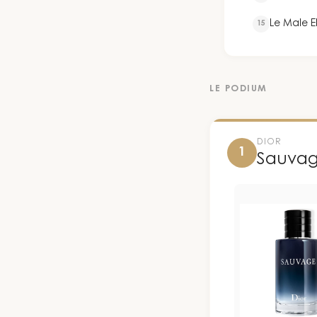
Le Male El
15
LE PODIUM
DIOR
1
Sauva