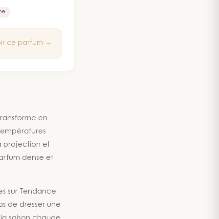
ureau ou les
me
borde jamais.
ir ce parfum →
 transforme en
 températures
 projection et
parfum dense et
ées sur Tendance
pas de dresser une
 la saison chaude,