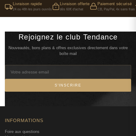
Livraison rapide
Livraison offerte
Paiement sécurisé
24 ou 48h les jours ouvrés
dès 60€ d'achat
CB, PayPal, 4x sans frais
Rejoignez le club Tendance
Nouveautés, bons plans & offres exclusives directement dans votre
boîte mail
S'INSCRIRE
INFORMATIONS
Foire aux questions