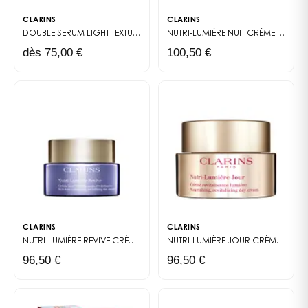
Grâce à ses extraits végétaux emblématiques,
CLARINS
CLARINS
comme le bleuet et la rose, ce démaquillant apaise et
DOUBLE SERUM LIGHT TEXTURE
SÉRUM ANTI-ÂGE TEXTURE LÉGÈRE
NUTRI-LUMIÈRE NUIT
CRÈME RECONSTITUANTE INTENSE
décongestionne instantanément, laissant le regard
dès 75,00 €
100,50 €
frais et reposé.
Des ingrédients d’origine naturelle
soigneusement sélectionnés
Clarins puise dans la richesse de la nature pour offrir à
votre peau des soins sensoriels et performants. Le
bleuet, connu pour ses propriétés calmantes, soulage
les yeux fatigués et atténue les sensations d’inconfort.
La rose, quant à elle, adoucit et hydrate la peau,
tandis que l’aloé vera apporte une touche de
fraîcheur apaisante. En un seul geste, le
Démaquillant
CLARINS
CLARINS
Douceur Yeux Clarins
laisse le contour des yeux
NUTRI-LUMIÈRE REVIVE
CRÈME JOUR EMBELLISSANTE REVITALISANTE
NUTRI-LUMIÈRE JOUR
CRÈME REVITALISANTE LUMIÈRE
parfaitement propre et apaisé, sans film gras ni
96,50 €
96,50 €
picotements.
Un soin complémentaire à votre rituel de