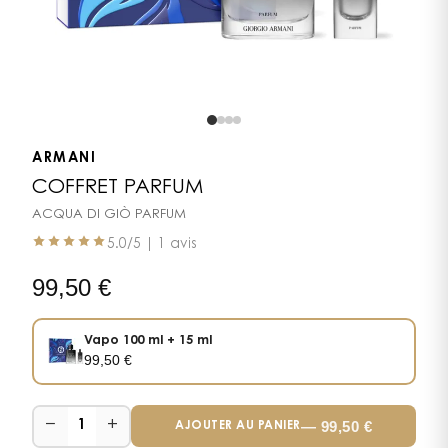
ARMANI
COFFRET PARFUM
ACQUA DI GIÒ PARFUM
5.0
/5 |
1 avis
99,50
€
Vapo 100 ml + 15 ml
99,50
€
−
+
—
99,50
€
1
AJOUTER AU PANIER