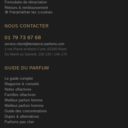
Formulaire de rétractation
elles s'enrichissent d'un fond plus généreux.
Retours & remboursement
🍪 Paramétrer les cookies
En format coffret, cette différence prend tout son sens. Les
produits d'accompagnement (gel douche, baume après-
NOUS CONTACTER
rasage selon les compositions) créent une routine
complète autour de la fragrance. On ne porte plus
01 79 73 67 68
seulement un parfum, on vit une expérience olfactive du
service-client@tendance-parfums.com
matin au soir. Cette approche 360° correspond
1 rue Pierre et Marie Curie, 63200 Riom
parfaitement à l'intensité accrue du Parfum par rapport à
Du Mardi au Samedi, 10h-12h / 14h-17h
l'EDT — tout est pensé pour une présence plus affirmée,
plus durable.
GUIDE DU PARFUM
Le guide complet
Comment bien choisir son coffret Acqua di
Magazine & conseils
Notes olfactives
Giò
Familles olfactives
Meilleur parfum femme
Meilleur parfum homme
Tous les coffrets ne se valent pas, et chez Armani, le choix
Guide des concentrations
peut parfois dérouter. On trouve généralement trois types
Dupes & alternatives
de compositions : le coffret découverte (parfum +
Parfums pas cher
miniature), le coffret soin (parfum + produits corps), et le