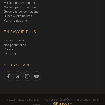
Meilleur parfum femme
Meilleur parfum homme
Guide des concentrations
Dupes & alternatives
Parfums pas cher
EN SAVOIR PLUS
Espace conseil
Nos parfumeries
Presse
Livraison
NOUS SUIVRE
©
2026
Tendance Parfums —
Tous droits réservés
·
Parfumerie en ligne
Français
depuis 2009
·