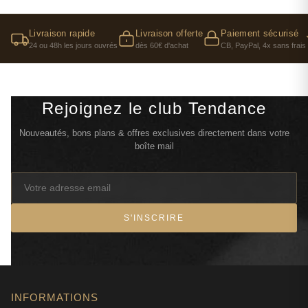
Livraison rapide
Livraison offerte
Paiement sécurisé
24 ou 48h les jours ouvrés
dès 60€ d'achat
CB, PayPal, 4x sans frais
Rejoignez le club Tendance
Nouveautés, bons plans & offres exclusives directement dans votre
boîte mail
S'INSCRIRE
INFORMATIONS