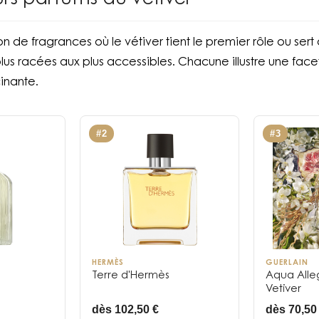
urs parfums au vétiver
on de fragrances où le vétiver tient le premier rôle ou ser
lus racées aux plus accessibles. Chacune illustre une face
inante.
#
2
#
3
HERMÈS
GUERLAIN
Terre d'Hermès
Aqua Alleg
Vetiver
dès 102,50 €
dès 70,50