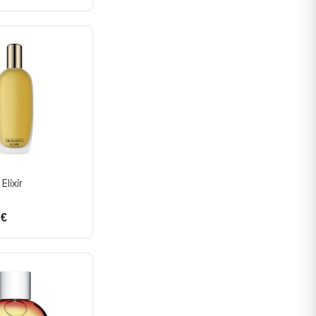
lixir
 €