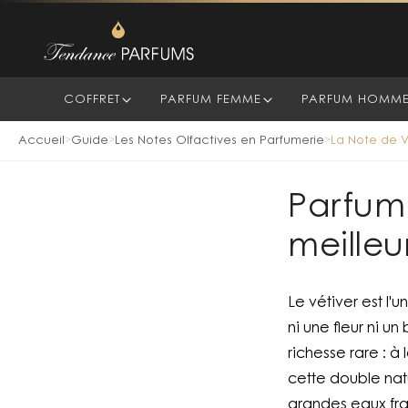
COFFRET
PARFUM FEMME
PARFUM HOMM
Accueil
Guide
Les Notes Olfactives en Parfumerie
La Note de V
>
>
>
Parfum 
meilleu
Le vétiver est l'
ni une fleur ni 
richesse rare : à
cette double nat
grandes eaux fra