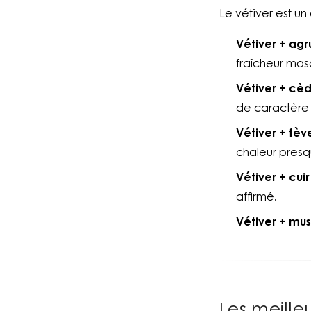
Le vétiver est u
Vétiver + ag
fraîcheur mas
Vétiver + cèd
de caractère
Vétiver + fè
chaleur pres
Vétiver + cui
affirmé.
Vétiver + mu