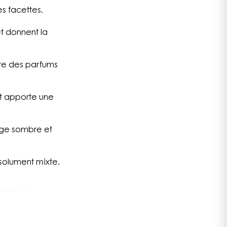
s facettes.
t donnent la
ure des parfums
et apporte une
lage sombre et
ésolument mixte.