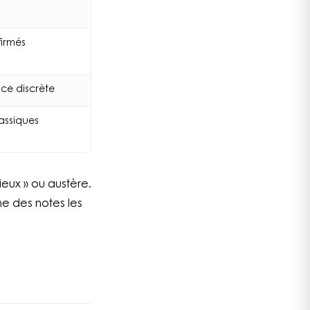
ffirmés
nce discrète
assiques
ieux » ou austère.
une des notes les