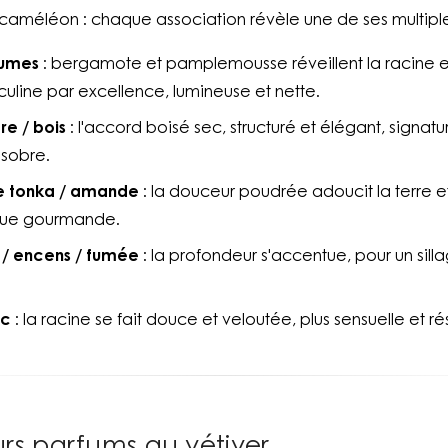
n caméléon : chaque association révèle une de ses multiple
rumes
: bergamote et pamplemousse réveillent la racine e
culine par excellence, lumineuse et nette.
re / bois
: l'accord boisé sec, structuré et élégant, signat
 sobre.
ve tonka / amande
: la douceur poudrée adoucit la terre 
que gourmande.
r / encens / fumée
: la profondeur s'accentue, pour un sil
sc
: la racine se fait douce et veloutée, plus sensuelle et r