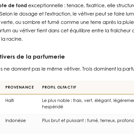
ote de fond
exceptionnelle : tenace, fixatrice, elle structure
elon le dosage et l'extraction, le vétiver peut se faire lum
erte, ou sombre et fumé comme une terre après la pluie.
rfum au vétiver tient dans cet équilibre entre la fraîcheur 
la racine.
tivers de la parfumerie
es ne donnent pas le même vétiver. Trois dominent la parf
PROVENANCE
PROFIL OLFACTIF
Haïti
Le plus noble : frais, vert, élégant, légèrem
hespéridé
Indonésie
Plus brut et puissant : fumé, terreux, profon