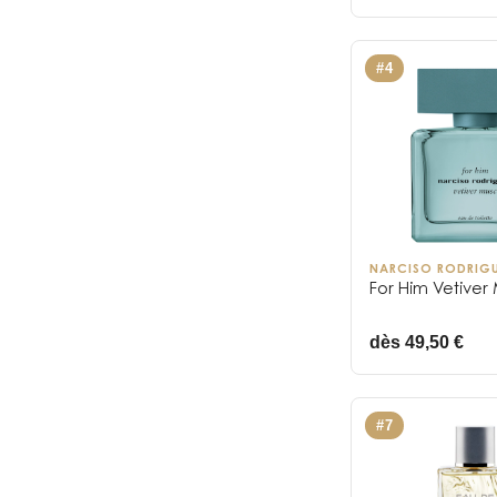
#
4
NARCISO RODRIG
For Him Vetiver
dès 49,50 €
#
7