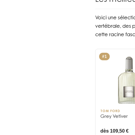
Les meille
Voici une sélecti
vertébrale, des p
cette racine fasc
#
1
TOM FORD
Grey Vetiver
dès 109,50 €