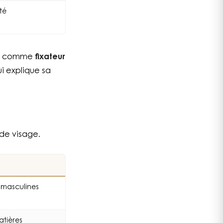
té
ées comme
fixateur
i explique sa
 de visage.
s masculines
atières