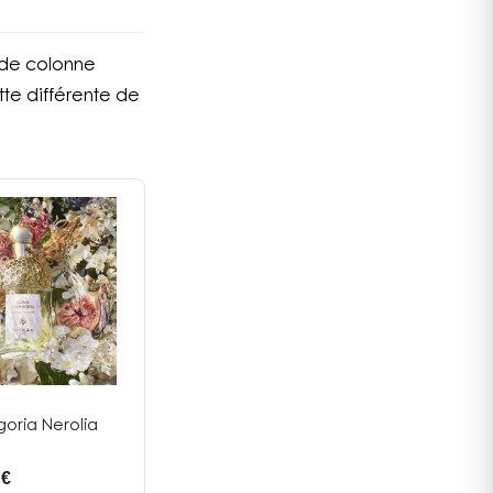
t de colonne
tte différente de
oria Nerolia
 €