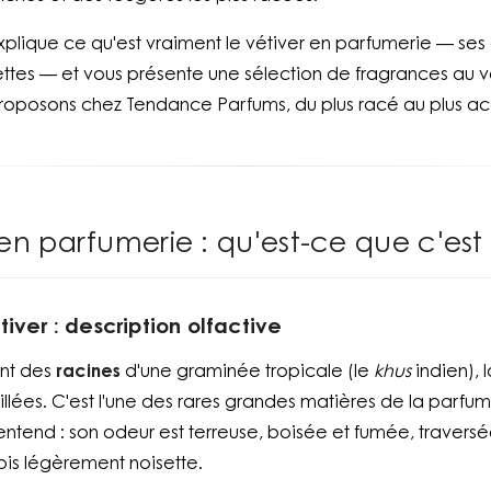
plique ce qu'est vraiment le vétiver en parfumerie — ses
cettes — et vous présente une sélection de fragrances au 
roposons chez Tendance Parfums, du plus racé au plus ac
 en parfumerie : qu'est-ce que c'est
iver : description olfactive
ent des
racines
d'une graminée tropicale (le
khus
indien),
illées. C'est l'une des rares grandes matières de la parfum
'entend : son odeur est terreuse, boisée et fumée, traversée
ois légèrement noisette.