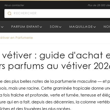
Nous contacter
Plus de 28 000 clien
E
PARFUM ENFANT
SOIN
MAQUILLAGE
NO
étiver en Parfumerie
vétiver : guide d'achat 
rs parfums au vétiver 202
une des plus belles notes de la parfumerie masculine — et p
un bois, mais une racine. Cette graminée tropicale donne u
 la fois fraîche et profonde, verte et fumée, terreuse et élé
ure qui en a fait, depuis des décennies, la colonne vertéb
îches et des fougères les plus racées.