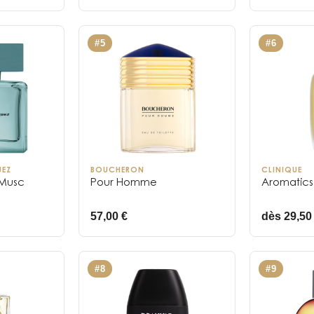
#
5
#
6
UEZ
BOUCHERON
CLINIQUE
 Musc
Pour Homme
Aromatics E
57,00 €
dès 29,50
#
8
#
9