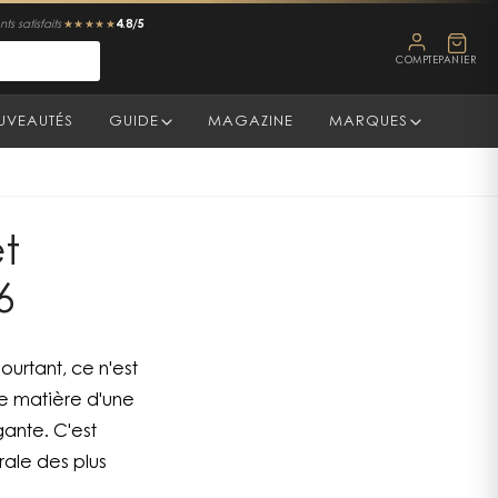
4.8/5
ts satisfaits
★★★★★
COMPTE
PANIER
UVEAUTÉS
GUIDE
MAGAZINE
MARQUES
et
6
ourtant, ce n'est
ne matière d'une
gante. C'est
rale des plus