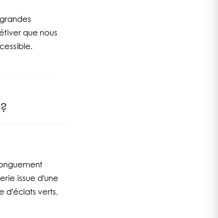
 grandes
vétiver que nous
cessible.
 ?
 longuement
erie issue d'une
 d'éclats verts,