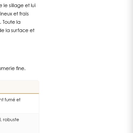
 le sillage et lui
ineux et frais
 Toute la
de la surface et
umerie fine.
ent fumé et
d, robuste