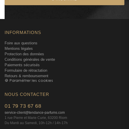
qui stimule la mélanogenèse naturelle tout
en préservant l'intégrité cellulaire. Cette
approche globale explique pourquoi
Lancaster reste la référence des
dermatologues et des instituts de beauté
INFORMATIONS
depuis trois générations.
Foire aux questions
Au-delà du simple écran solaire, ces soins
Mentions légales
transforment votre rituel beauté estival en
Protection des données
geste expert. Parce qu'un bronzage réussi,
Conditions générales de vente
c'est d'abord une peau parfaitement
Paiements sécurisés
Formulaire de rétractation
protégée — et ça, Lancaster l'a compris bien
Retours & remboursement
avant les autres.
🍪 Paramétrer les cookies
NOUS CONTACTER
01 79 73 67 68
service-client@tendance-parfums.com
1 rue Pierre et Marie Curie, 63200 Riom
Du Mardi au Samedi, 10h-12h / 14h-17h