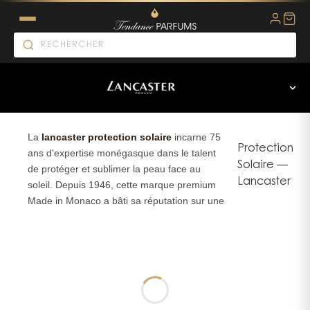
La
lancaster protection solaire
incarne 75
Protection
ans d'expertise monégasque dans le talent
Solaire
—
de protéger et sublimer la peau face au
Lancaster
soleil. Depuis 1946, cette marque premium
Made in Monaco a bâti sa réputation sur une
approche novateur : concilier protection
maximale et bronzage lumineux, là où
d'autres se contentent d'une fonction unique.
Chez Lancaster, chaque formule naît d'une
recherche scientifique poussée dans les
laboratoires monégasques. On ne parle pas