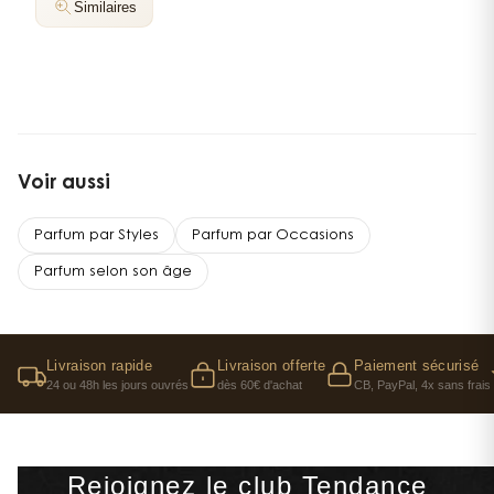
Similaires
Voir aussi
Parfum par Styles
Parfum par Occasions
Parfum selon son âge
Livraison rapide
Livraison offerte
Paiement sécurisé
24 ou 48h les jours ouvrés
dès 60€ d'achat
CB, PayPal, 4x sans frais
Rejoignez le club Tendance