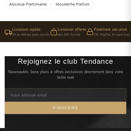
Absolue Parfumerie
Mouillette Parfum
Livraison rapide
Livraison offerte
Paiement sécurisé
24 ou 48h les jours ouvrés
dès 60€ d'achat
CB, PayPal, 4x sans frais
Rejoignez le club Tendance
Nouveautés, bons plans & offres exclusives directement dans votre
boîte mail
S'INSCRIRE