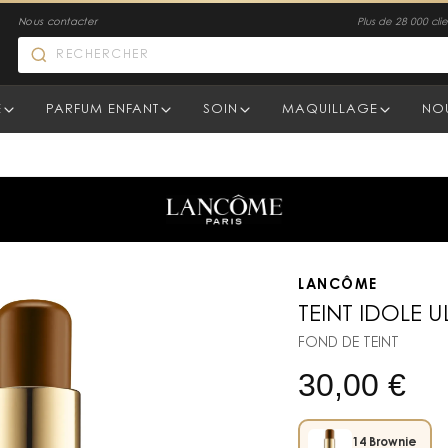
Nous contacter
Plus de 28 000 clien
E
PARFUM ENFANT
SOIN
MAQUILLAGE
NO
LANCÔME
TEINT IDOLE 
FOND DE TEINT
30,00
€
14 Brownie