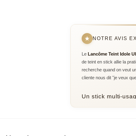
NOTRE AVIS E
Le
Lancôme Teint Idole Ul
de teint en stick allie la p
recherche quand on veut un t
cliente nous dit "je veux q
Un stick multi-usag
Ce qui fait la force de ce s
tenaces, produit de contouri
démarcation, même appliquée