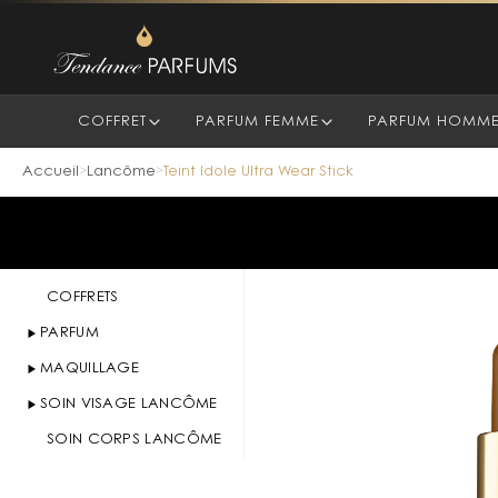
COFFRET
PARFUM FEMME
PARFUM HOMM
Accueil
Lancôme
Teint Idole Ultra Wear Stick
>
>
COFFRETS
PARFUM
MAQUILLAGE
SOIN VISAGE LANCÔME
SOIN CORPS LANCÔME