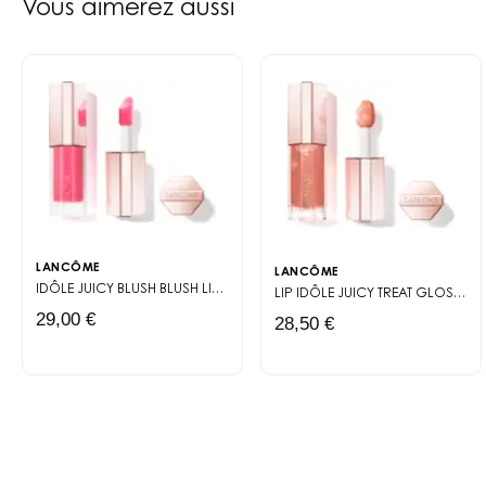
d'usage : pas de pinceaux, 
Vous aimerez aussi
La formule neutralise les b
particulièrement appréciabl
dix teintes de la gamme cou
Le format stick présente u
sac, il permet de corriger
beauté nomade par excelle
LANCÔME
LANCÔME
IDÔLE JUICY BLUSH
BLUSH LIQUIDE MAT EFFET SECONDE PEAU
LIP IDÔLE JUICY TREAT
GLOSS HUILE À LÈVRES BRILLANCE
29,00 €
28,50 €