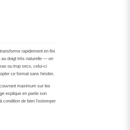
ac à main. Ainsi, vous pourrez l’emporter absolument
e subtiles retouches de maquillage au cours de la
k Teint Idole Ultra Wear peut aussi être utilisé pour
. Il vous permettra alors de réaliser un sublime strobing
s plus beaux atouts.
gras, ultra pigmenté et longue tenue permet une
t un fini mat naturel. Teint Idole ULtra Wear Stick est
 transforme rapidement en fini
être utilisé comme fond de teint à tout moment de la
 au doigt très naturelle — on
 format nomade, comme correcteur pour corriger des
ras ou trop secs, celui-ci
ontouring. Plus qu'un fond de teint, c'est un allié pour
dopter ce format sans hésiter.
et longue tenue offre à toutes les carnations un teint
un couvrant maximum sur les
Sa texture crème poudrée légère offre un effet seconde
ge explique en partie son
poreux absorbent l'excès de sebum pour neutraliser les
 condition de bien l'estomper
l'extrait d'ambora aide à réduire significativement les
ransfert permet une couvrance longue tenue parfaite et
 de peau, même les plus sensibles.