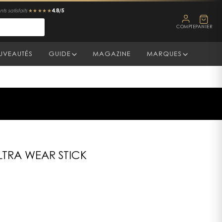
4.8/5
ts satisfaits
★★★★★
COMPTE
PANIER
UVEAUTÉS
GUIDE
MAGAZINE
MARQUES
ULTRA WEAR STICK