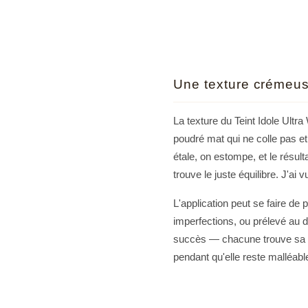
Une texture crémeuse
La texture du Teint Idole Ultra
poudré mat qui ne colle pas et
étale, on estompe, et le résul
trouve le juste équilibre. J'ai
L'application peut se faire de
imperfections, ou prélevé au 
succès — chacune trouve sa t
pendant qu'elle reste malléabl
Pourquoi ce stick divi