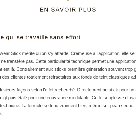
facilement dans un s
EN SAVOIR PLUS
partout et réaliser d
journée. Enfin, le Stic
illuminer votre visage
mettant en valeur vo
 qui se travaille sans effort
Ce stick au fini non 
couvrance modulable e
 Wear Stick mérite qu'on s'y attarde. Crémeuse à l'application, elle se
polyvalent : il peut 
 ne transfère pas. Cette particularité technique permet une application
journée grâce à son
tat est là. Contrairement aux sticks première génération souvent trop g
imperfections ou en c
 vu des clientes totalement réfractaires aux fonds de teint classiques a
tous les jours.
La formule innovante 
 plusieurs façons selon l'effet recherché. Directement au stick pour 
parfait zéro défaut. 
doigt puis étalé pour une couvrance modulable. Cette souplesse d'usa
peau. Les polymères 
echnique. La formule se fond vraiment bien, même sur peau sèche, à
zones de brillance et 
e.
rougeurs.
Cette formule sans t
se parfois les utilisatrices
convient à tout type