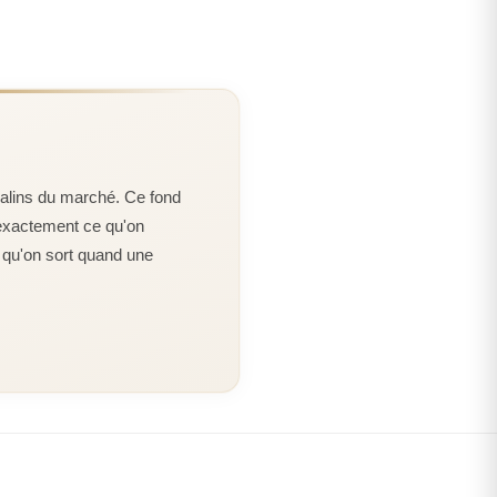
me est perçue comme une marque de beauté moderne
LUTAMATE, ISOPROPYL, TITANIUM TRIISOSTEARATE,
oser à ses clientes de nouveaux produits. C'est donc
CONTAIN: MICA, TITANIUM DIOXIDE, IRON OXIDES, FERRIC
 l'enseigne vient de lancer son tout nouveau Stick Teint
ANIDE
produit révolutionnaire possède bien des atouts et
trois fonctions différentes. Voyons donc d'un peu plus
capable…
atouts du Stick Teint Idole Ultra
 malins du marché. Ce fond
— exactement ce qu'on
t qu'on sort quand une
ue le Stick Teint Idole Ultra Wear est un dérivé de l'un
e Lancôme en matière de maquillage,
le fond de teint
formule innovante offre une tenue impeccable et assure
out au long de la journée. Par ailleurs, le Stick Teint Idole
 dans neuf coloris différents, de façon à se rapprocher
 carnation naturelle. Sa formule poudreuse et légère
cteur sur les imperfections
réable et confortable. Le Stick Teint Idole Ultra Wear est
nd sur la peau sans
ymères poreux qui absorbent l'excès de sébum, à la
action sur cette facilité
talc. Ainsi, il s'agit d'un maquillage idéal pour toutes