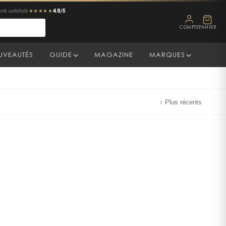
4.8/5
ts satisfaits
★★★★★
COMPTE
PANIER
UVEAUTÉS
GUIDE
MAGAZINE
MARQUES
↕
Plus récents