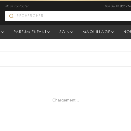
Nous contacter
Plus de 28 000 clien
E
PARFUM ENFANT
SOIN
MAQUILLAGE
NO
Chargement...