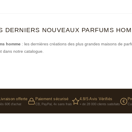
S DERNIERS NOUVEAUX PARFUMS HO
ums homme
: les dernières créations des plus grandes maisons de par
t dans notre catalogue.
Livraison offerte
Paiement sécurisé
4.8/5 Avis Vérifiés
Pr
€
dès 60€ d'achat
CB, PayPal, 4x sans frais
+ de 28 000 clients satisfaits
Cu