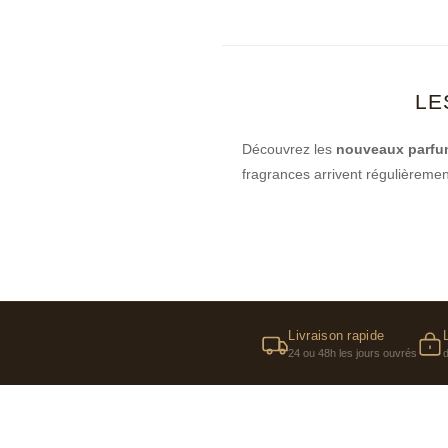
LE
Découvrez les
nouveaux parf
fragrances arrivent régulièremen
Livraison rapide
24 ou 48h les jours ouvrés