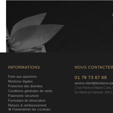
INFORMATIONS
NOUS CONTACTE
Foire aux questions
01 79 73 67 68
Mentions légales
service-client@tendance-p
Protection des données
1 rue Pierre et Marie Curie
Conditions générales de vente
Du Mardi au Samedi, 10h-1
Paiements sécurisés
Formulaire de rétractation
Retours & remboursement
🍪 Paramétrer les cookies