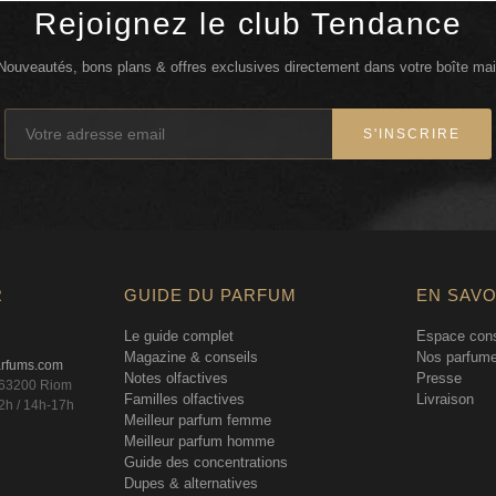
Rejoignez le club Tendance
Nouveautés, bons plans & offres exclusives directement dans votre boîte mai
S'INSCRIRE
R
GUIDE DU PARFUM
EN SAVO
Le guide complet
Espace cons
Magazine & conseils
Nos parfume
arfums.com
Notes olfactives
Presse
, 63200 Riom
Familles olfactives
Livraison
2h / 14h-17h
Meilleur parfum femme
Meilleur parfum homme
Guide des concentrations
Dupes & alternatives