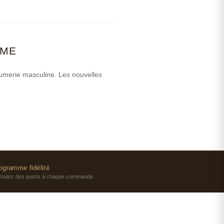
MME
fumerie masculine. Les nouvelles
ogramme fidélité
mulez des points à chaque commande