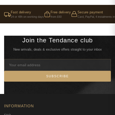
Fast delivery
Free delivery
Secure payment
24 or 48h on working days
from £60
Card, PayPal, 4 instalments in
Join the Tendance club
New arrivals, deals & exclusive offers straight to your inbox
SUBSCRIBE
INFORMATION