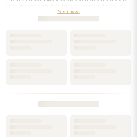
et les plus emblématiques d'Europe. Son identité olfactive
Read more
repose sur la fraîcheur caractéristique de l'eau de Cologne
traditionnelle : des agrumes lumineux, des notes herbacées
et une légèreté aérienne qui ont traversé les siècles sans
jamais se démentir.
L'histoire de
4711
est intimement liée à la ville de Cologne, en
Allemagne, où la maison a vu le jour. Le nom lui-même est
une référence à l'adresse historique de la manufacture,
devenue au fil du temps un véritable symbole de la
parfumerie allemande. Ce qui n'était au départ qu'une
recette familiale secrète est devenu un classique universel,
adopté par des générations de fidèles à travers le monde
entier.
Un héritage olfactif qui traverse les générations
La signature de la maison, c'est avant tout cette vivacité
unique : une explosion d'agrumes frais — citron, bergamote,
néroli — soutenue par des herbes délicates et un sillage
d'une netteté remarquable. Cette formule, perfectionnée au