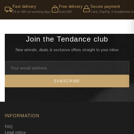
Fast delivery
Free delivery
Secure payment
24 or 48h on working days
from £60
Card, PayPal, 4 instalments in
Join the Tendance club
New arrivals, deals & exclusive offers straight to your inbox
SUBSCRIBE
INFORMATION
FAQ
Legal notice