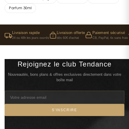
Parfum 30ml
Livraison rapide
Livraison offerte
Paiement sécurisé
24 ou 48h les jours ouvrés
dès 60€ d'achat
CB, PayPal, 4x sans frais
Rejoignez le club Tendance
Nouveautés, bons plans & offres exclusives directement dans votre
boîte mail
S'INSCRIRE