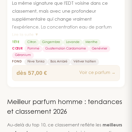
caractérisé sans prendre de risque.
La même signature que l'EDT voisine dans ce
classement, mais avec une profondeur
supplémentaire qui change vraiment
l'expérience. La concentration eau de parfum
Lire la suite ▼
densifie le fond — la fève tonka gagne en
TÊTE
Citron
Gingembre
Lavande
Menthe
rondeur, le bois ambré devient plus enveloppant,
CŒUR
Pomme
Guatemalan Cardamome
Genévrier
et les épices du cœur tiennent plus longtemps sur
Géranium
la peau. Personnellement, je conseille souvent
FOND
Fève Tonka
Bois Ambré
Vétiver haïtien
cette version aux clients qui trouvent l'EDT un peu
dès 57,00 €
Voir ce parfum →
trop légère en soirée ou sur peaux sèches. Le
nombre d'avis est encore limité, ce qui tempère
un peu le 4,88 affiché, mais les retours que j'ai en
boutique sont unanimes : ceux qui passent de
Meilleur parfum homme : tendances
l'EDT à cette version ne reviennent pas en arrière.
et classement 2026
Au-delà du top 10, ce classement reflète les
meilleurs