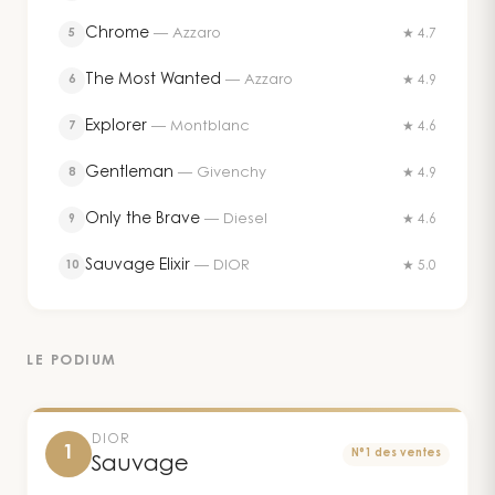
Chrome
—
Azzaro
5
★ 4.7
The Most Wanted
—
Azzaro
6
★ 4.9
Explorer
—
Montblanc
7
★ 4.6
Gentleman
—
Givenchy
8
★ 4.9
Only the Brave
—
Diesel
9
★ 4.6
Sauvage Elixir
—
DIOR
10
★ 5.0
LE PODIUM
DIOR
1
N°1 des ventes
Sauvage