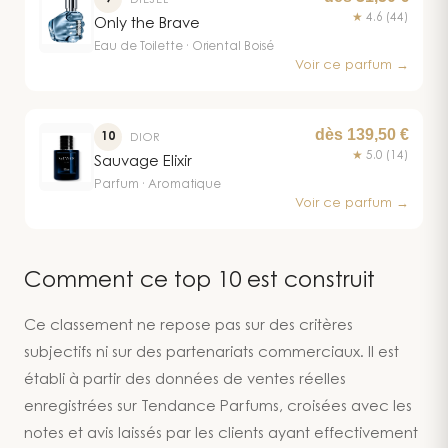
DIESEL
cacao en fond apporte une touche
★
4.6
(44)
Only the Brave
légèrement gourmande qui surprend
Eau de Toilette · Oriental Boisé
Voir ce parfum →
agréablement. À ce rapport qualité-prix,
c'est difficile de trouver à redire.
dès 139,50 €
10
DIOR
★
5.0
(14)
Sauvage Elixir
Parfum · Aromatique
Voir ce parfum →
Comment ce top 10 est construit
Ce classement ne repose pas sur des critères
subjectifs ni sur des partenariats commerciaux. Il est
établi à partir des données de ventes réelles
enregistrées sur Tendance Parfums, croisées avec les
notes et avis laissés par les clients ayant effectivement