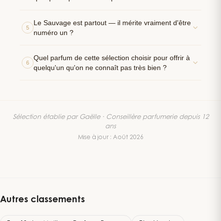
Le Sauvage est partout — il mérite vraiment d'être
5
numéro un ?
Quel parfum de cette sélection choisir pour offrir à
6
quelqu'un qu'on ne connaît pas très bien ?
Sélection établie par Gaëlle · Conseillère parfumerie depuis 12
ans
Mise à jour :
Août
2026
Autres classements