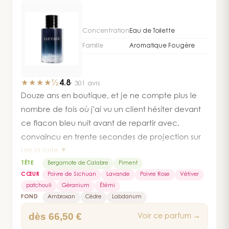
Concentration
Eau de Toilette
Famille
Aromatique Fougère
★★★★½
4.8
·
301
avis
Douze ans en boutique, et je ne compte plus le
nombre de fois où j'ai vu un client hésiter devant
ce flacon bleu nuit avant de repartir avec,
convaincu en trente secondes de projection sur
Lire la suite ▼
le bras. C'est le paradoxe de ce parfum : tout le
TÊTE
Bergamote de Calabre
Piment
monde croit le connaître avant de l'avoir senti, et
CŒUR
Poivre de Sichuan
Lavande
Poivre Rose
Vétiver
pourtant il continue de surprendre. La bergamote
patchouli
Géranium
Élémi
de Calabre ouvre avec une fraîcheur presque
FOND
Ambroxan
Cèdre
Labdanum
électrique — vive, pas timide — que le piment
dès 66,50 €
Voir ce parfum →
vient immédiatement caractériser. Ce n'est pas