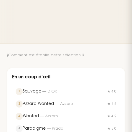
Comment est établie cette sélection ?
ℹ️
En un coup d'œil
Sauvage
—
DIOR
1
★ 4.8
Azzaro Wanted
—
Azzaro
2
★ 4.6
Wanted
—
Azzaro
3
★ 4.9
Paradigme
—
Prada
4
★ 5.0