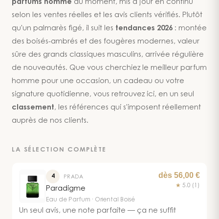
parfums homme
du moment, mis à jour en continu
selon les ventes réelles et les avis clients vérifiés. Plutôt
qu'un palmarès figé, il suit les
tendances 2026
: montée
des boisés-ambrés et des fougères modernes, valeur
sûre des grands classiques masculins, arrivée régulière
de nouveautés. Que vous cherchiez le meilleur parfum
homme pour une occasion, un cadeau ou votre
signature quotidienne, vous retrouvez ici, en un seul
classement
, les références qui s'imposent réellement
auprès de nos clients.
LA SÉLECTION COMPLÈTE
dès 56,00 €
4
PRADA
★
5.0
(1)
Paradigme
Eau de Parfum · Oriental Boisé
Un seul avis, une note parfaite — ça ne suffit