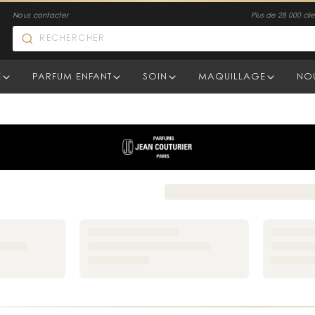
Nous contacter
Plus de 28 000 clien
E
PARFUM ENFANT
SOIN
MAQUILLAGE
NO