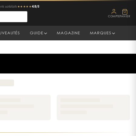
4.8/5
ts satisfaits
★★★★★
COMPTE
PANIER
UVEAUTÉS
GUIDE
MAGAZINE
MARQUES