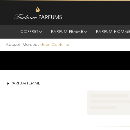
COFFRET
PARFUM FEMME
PARFUM HOMM
Parfums Jean Couturier
Accueil
Marques
Jean Couturier
>
>
PARFUM FEMME