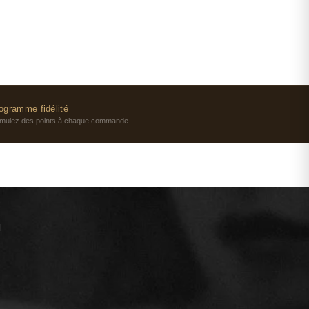
ogramme fidélité
mulez des points à chaque commande
l