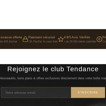
Livraison offerte
Paiement sécurisé
4.8/5 Avis Vérifiés
Pr
€
dès 60€ d'achat
CB, PayPal, 4x sans frais
+ de 28 000 clients satisfaits
Cu
Rejoignez le club Tendance
Nouveautés, bons plans & offres exclusives directement dans votre boîte mai
S'INSCRIRE