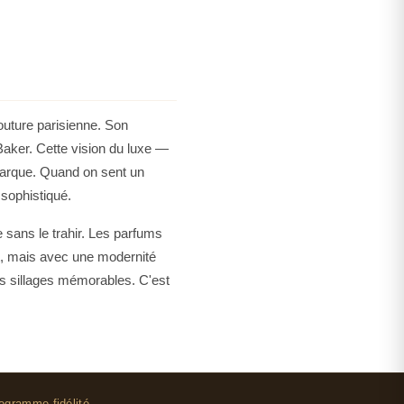
ose d'exclusif, de différent des senteurs que tout
ur goût pour l'excellence sans tomber dans
ne, entre 25 et 45 ans, qui apprécie le talent de vivre
opose cette collection — du caractère en flacon, de
outure parisienne. Son
 Baker. Cette vision du luxe —
marque. Quand on sent un
 sophistiqué.
 sans le trahir. Les parfums
ent, mais avec une modernité
es sillages mémorables. C'est
ogramme fidélité