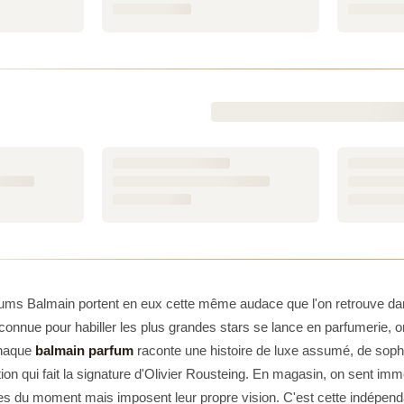
on de parfums Balmain reflète l'esprit de la maison : chaque c
 une seconde nature qui prolonge la silhouette et révèle le ca
ité, les fragrances Balmain s'inscrivent dans la durée, ave
oir-faire.
éférences disponibles chez Tendance Parfums,
Homme
s'impose 
gné Balmain. Avec ses notes boisées et chaleureuses, ce par
erne, celui qui soigne son apparence sans ostentation. Une f
agner le quotidien comme les occasions plus distinguées.
parfum Balmain, c'est s'offrir un fragment de l'univers de la h
né. La maison ne cherche pas à séduire à tout prix : elle propo
e qu'ils veulent et qui apprécient l'authenticité d'une signature
rfums vous propose de découvrir ou de retrouver l'univers Bal
ums Balmain portent en eux cette même audace que l'on retrouve dan
, issus du réseau de distribution officiel, livrés rapidement po
onnue pour habiller les plus grandes stars se lance en parfumerie, o
tre équipe est disponible pour vous guider si vous souhaitez en sa
haque
balmain parfum
raconte une histoire de luxe assumé, de sophi
réation.
ion qui fait la signature d'Olivier Rousteing. En magasin, on sent im
s du moment mais imposent leur propre vision. C'est cette indépenda