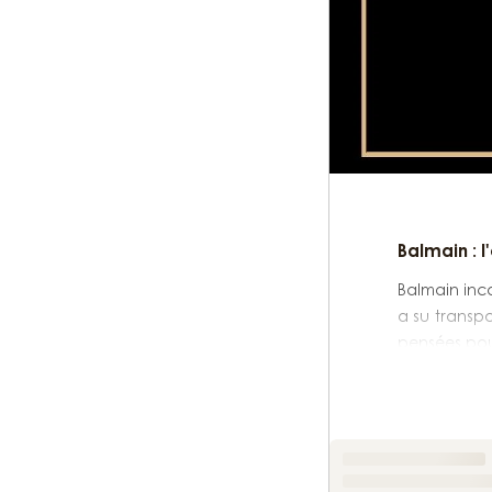
Balmain : 
Balmain inca
a su transpo
pensées pou
Fondée au c
sensualité 
accords con
Un parfum 