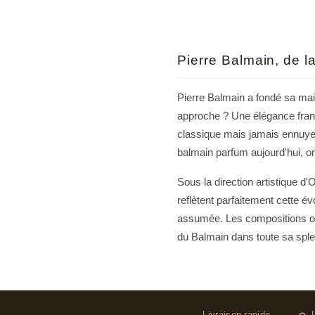
Les clie
le monde
l'ostenta
à la fra
Pierre Balmain, de la
l'émotio
Pierre Balmain a fondé sa mai
approche ? Une élégance frança
classique mais jamais ennuye
balmain parfum aujourd'hui, on
Sous la direction artistique d
reflètent parfaitement cette é
assumée. Les compositions olf
du Balmain dans toute sa splen
Des compositions qu
Livraison rapide