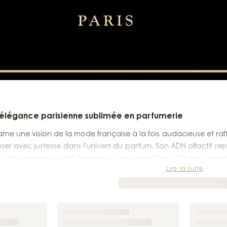
l'élégance parisienne sublimée en parfumerie
rne une vision de la mode française à la fois audacieuse et ra
ser avec justesse dans l'univers du parfum. Son ADN olfactif re
r des hommes et des femmes qui assument leur style sans comp
Lire la suite
œur de Paris, la maison Balmain s'est construite autour d'un
assumée. Ce même équilibre se retrouve dans ses créations par
temporains pour offrir une signature olfactive immédiatement 
Balmain, c'est bien plus qu'un flacon