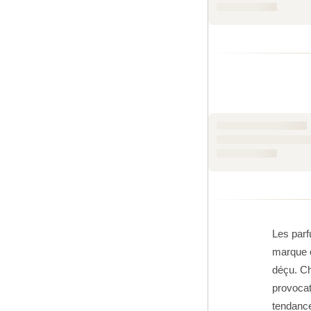
La collecti
sur la peau,
superficial
véritable sav
Parmi les r
masculin si
l'homme mod
pour accomp
Choisir un 
design soig
qui savent c
Tendance Pa
Les parf
authentiques
marque c
attendre. No
déçu. C
de chaque c
provocat
tendance