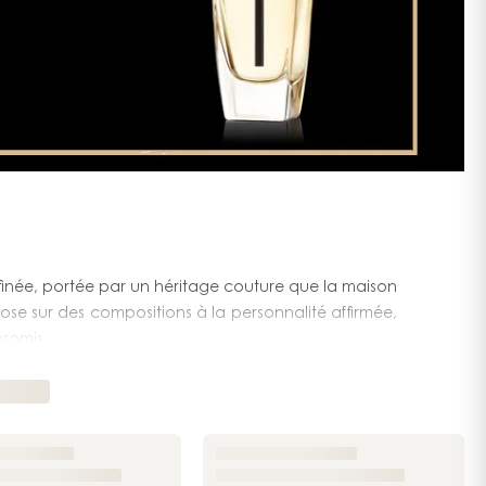
ffinée, portée par un héritage couture que la maison
pose sur des compositions à la personnalité affirmée,
romis.
e esthétique forte, mêlant rigueur structurelle et
fumées, où les matières nobles dialoguent avec des
reconnaissable.