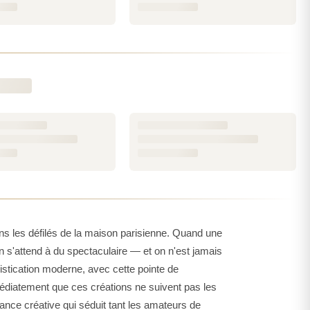
réation est pensée comme un vêtement que l'on porte
ractère de celui ou celle qui le choisit. Loin de la
c une tenue et une profondeur qui témoignent d'un
comme une expression emblématique de cet univers
fum capte à merveille l'élégance décontractée de
ragrance à la fois sobre et enveloppante, parfaite
aute couture parisienne, condensé dans un flacon au
se des œuvres olfactives sincères, destinées à ceux
 bien trempée.
main dans les meilleures conditions : des produits
s les défilés de la maison parisienne. Quand une
ur que vous puissiez profiter de votre fragrance sans
n s'attend à du spectaculaire — et on n'est jamais
voir plus sur les notes, la tenue ou le profil olfactif
stication moderne, avec cette pointe de
médiatement que ces créations ne suivent pas les
nce créative qui séduit tant les amateurs de