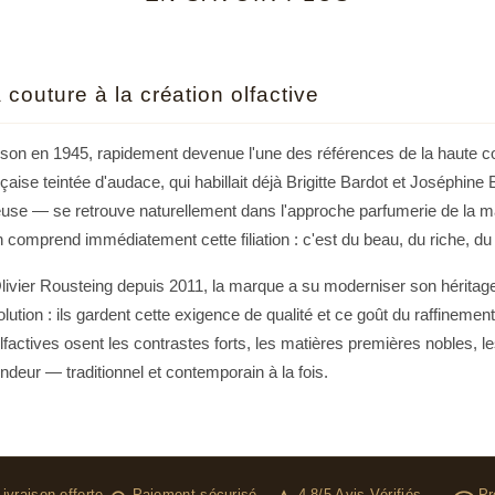
nts qui craquent pour un balmain parfum cherchent souvent quelque ch
 porte. Ils veulent un sillage qui raconte leur personnalité, qui dit le
tion vulgaire. Ces parfums attirent particulièrement une clientèle urbai
nçaise revisité avec un œil contemporain. C'est exactement ce que pr
 couture à la création olfactive
n en spray.
son en 1945, rapidement devenue l'une des références de la haute c
ise teintée d'audace, qui habillait déjà Brigitte Bardot et Joséphine
use — se retrouve naturellement dans l'approche parfumerie de la 
 comprend immédiatement cette filiation : c'est du beau, du riche, du
'Olivier Rousteing depuis 2011, la marque a su moderniser son héritage
volution : ils gardent cette exigence de qualité et ce goût du raffinem
actives osent les contrastes forts, les matières premières nobles, l
deur — traditionnel et contemporain à la fois.
i divisent et marquent
Livraison offerte
Paiement sécurisé
4.8/5 Avis Vérifiés
Pr