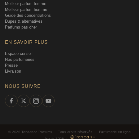
Meilleur parfum femme
Meilleur parfum homme
Guide des concentrations
Dupes & alternatives
Parfums pas cher
EN SAVOIR PLUS
Espace conseil
Nos parfumeries
Presse
Livraison
NOUS SUIVRE
©
2026
Tendance Parfums —
Tous droits réservés
·
Parfumerie en ligne
Français
depuis 2009
·