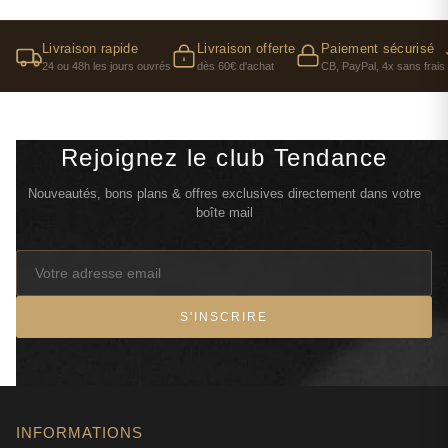
Livraison rapide
Livraison offerte
Paiement sécurisé
24 ou 48h les jours ouvrés
dès 60€ d'achat
CB, PayPal, 4x sans frais
Rejoignez le club Tendance
Nouveautés, bons plans & offres exclusives directement dans votre
boîte mail
S'INSCRIRE
INFORMATIONS