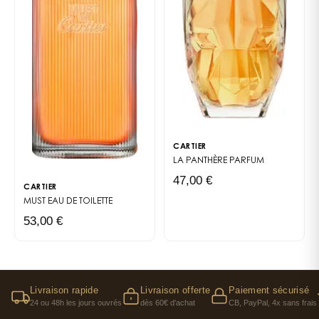
et plus léger que celui de ses prédécesseurs, de façon
à réduire son empreinte carbone. Rivières Insouciance
de Cartier est également présenté dans un
emballage extérieur en carton, dont la matière
première, le bois, est issue de forêts gérées
durablement. Coté contenance, Rivières Insouciance
de Cartier n’existe que dans une seule taille de flacon,
dans un écrin de 100 ml.
CARTIER
LA PANTHÈRE
PARFUM
47,00 €
CARTIER
MUST
EAU DE TOILETTE
53,00 €
Livraison rapide
Livraison offerte
Paiement sécurisé
24 ou 48h les jours ouvrés
dès 60€ d'achat
CB, PayPal, 4x sans frais