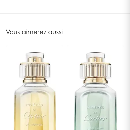
l’authenticité et l’originalité. Cette fois, cette
philosophie donne naissance à trois nouveaux
parfums, regroupés dans la collection des Rivières de
Cartier. L’une de ces trois compositions se nomme
Vous aimerez aussi
Rivières Insouciance et est semblable à une cascade
douce et scintillante, coulant à l’ombre des arbres
fruitiers, de fleur en fleur.
La collection des Rivières de
Cartier
Les Rivières de Cartier sont apparus en 2021 et nous
offrent un véritable « bain de nature ». Ces trois
parfums nous dépeignent chacun un paysage
différent, comme une rivière infusée d’une odeur
particulière, au gré de tous les éléments naturels
rencontrés. « Nous voulions évoquer une nouvelle
fraîcheur, et le mot 'Rivières' s’est imposé comme une
évidence », raconte la parfumeuse Mathilde Laurent,