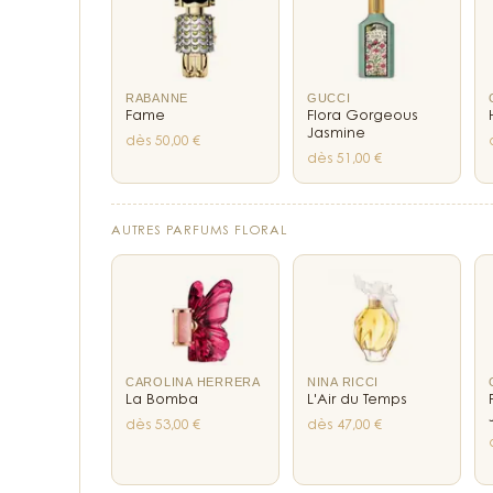
RABANNE
GUCCI
Fame
Flora Gorgeous
Jasmine
dès 50,00 €
dès 51,00 €
AUTRES PARFUMS FLORAL
CAROLINA HERRERA
NINA RICCI
La Bomba
L'Air du Temps
dès 53,00 €
dès 47,00 €