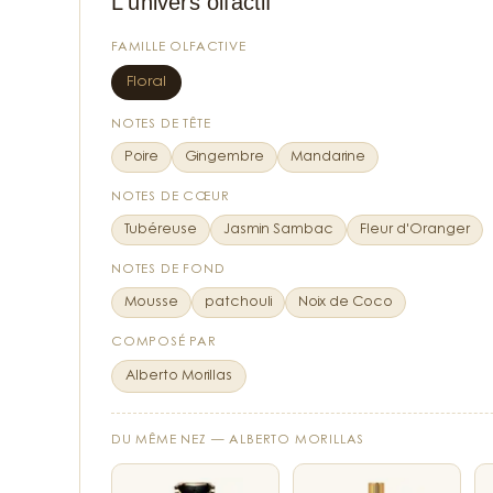
L'univers olfactif
Le cœur floral est d'un raff
FAMILLE OLFACTIVE
Le jasmin sambac ajoute un
Floral
fraîcheur amère. C'est inte
remarque que les clientes s
NOTES DE TÊTE
Poire
Gingembre
Mandarine
Le fond révèle toute l'origi
NOTES DE CŒUR
presque tactile, comme si o
structurer, et cette noix d
Tubéreuse
Jasmin Sambac
Fleur d'Oranger
parfum qui ne laisse personn
NOTES DE FOND
Mousse
patchouli
Noix de Coco
COMPOSÉ PAR
Alberto Morillas
DU MÊME NEZ —
ALBERTO MORILLAS