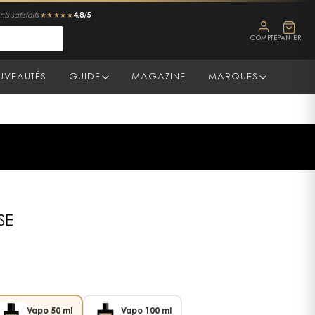
4.8/5
ts satisfaits
★★★★★
COMPTE
PANIER
UVEAUTÉS
GUIDE
MAGAZINE
MARQUES
SE
Vapo 50 ml
Vapo 100 ml