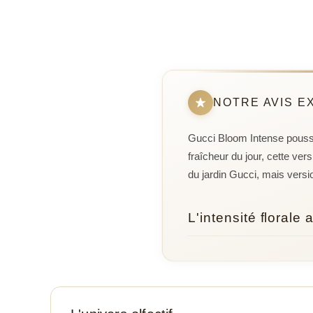
NOTRE AVIS E
Gucci Bloom Intense pousse 
fraîcheur du jour, cette ve
du jardin Gucci, mais versi
L'intensité floral
Ce qui frappe d'emblée, c'
une gourmandise inattendue,
Alberto Morillas, qui signe 
2017. Cette maîtrise, ça se