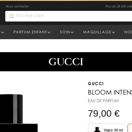
Nous contacter
Plus de 28 000 clien
E
PARFUM ENFANT
SOIN
MAQUILLAGE
NO
GUCCI
BLOOM INTEN
EAU DE PARFUM
79,00
€
Vapo 30 ml