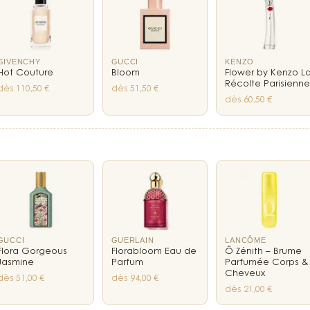
Un parfum pour le
Cette fragrance est 
Gucci Bloom Intense
passionnée. C’est 
GIVENCHY
GUCCI
KENZO
Hot Couture
Bloom
Flower by Kenzo L
dans son évolution, d
Récolte Parisienn
dès 110,50 €
dès 51,50 €
Une collection flo
dès 60,50 €
L’univers Bloom se dé
la lumineuse
Eau de 
Chaque fragrance de 
Gucci : l’épanouie, l
Gucci Bloom 
olfactive im
GUCCI
GUERLAIN
LANCÔME
Un rituel de beau
Flora Gorgeous
Florabloom Eau de
Ô Zénith – Brume
Jasmine
Parfum
Parfumée Corps &
Appliquer
Gucci Blo
Cheveux
dès 51,00 €
dès 94,00 €
points de pulsation — 
dès 21,00 €
toute sa richesse au 