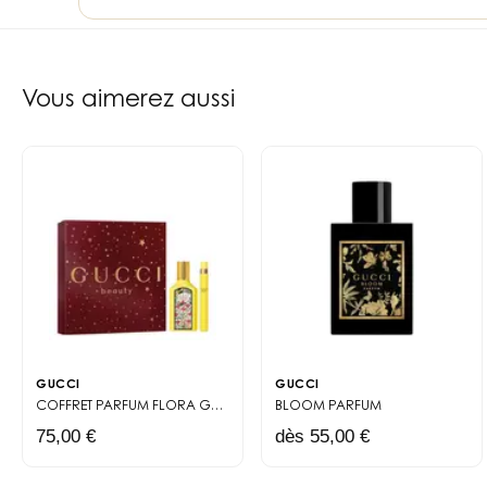
11
liens internes vers les pages notes, familles et 
Vous aimerez aussi
GUCCI
GUCCI
COFFRET PARFUM
FLORA GORGEOUS ORCHID
BLOOM
PARFUM
75,00 €
dès 55,00 €