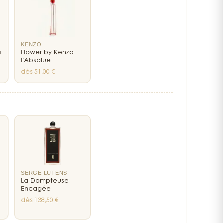
s femmes libres et affirmées
dédiée à celles qui vivent intensément, sans compromis.
reflète une féminité plurielle : naturelle, forte, et
un parfum signature qui accompagne chaque femme
KENZO
a
Flower by Kenzo
e la douceur du jour à la magie de la nuit.
e
l'Absolue
rale à explorer
dès 51,00 €
ploie à travers des créations aux nuances variées, dont
Parfum Gucci Bloom
, à la fois fraîche et élégante.
cette ligne raconte une facette différente de la femme
a rêveuse, la passionnée.
Intense : une expérience
mersive
SERGE LUTENS
té et de confiance
La Dompteuse
Encagée
om Intense
devient un véritable rituel. Vaporisé sur les
dès 138,50 €
le cou, les poignets, ou derrière les oreilles — il révèle
contact de la peau. Pour prolonger ce plaisir, le
coffret